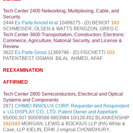
Tech Center 2400 Networking, Multiplexing, Cable, and
Security
2444
Ex Parte Arnold et al
10499275 - (D) BENOIT
103
SCHMEISER, OLSEN & WATTS BENGZON, GREG C
Tech Center 3600 Transportation, Construction, Electronic
Commerce, Agriculture, National Security, and License &
Review
3622
Ex Parte Gross
11369796 - (D) FISCHETTI
103
PATENTBEST OSMAN BILAL AHMED, AFAF
REEXAMINATION
AFFIRMED
Tech Center 2800 Semiconductors, Electrical and Optical
Systems and Components
2871
CHIMEI INNOLUX CORP. Requester and Respondent
v. LG DISPLAY CO., LTD. Patent Owner and Appellant
95/000,507 90009588 6803984 10/128,452 BLANKENSHIP
102/103
MORGAN, LEWIS & BOCKIUS LLP (PA) White &
Case, LLP KIELIN, ERIK J original CHOWDHURY,