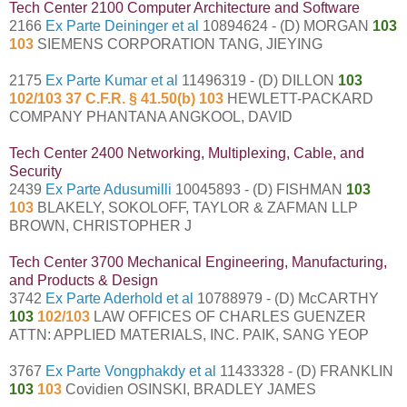
Tech Center 2100 Computer Architecture and Software
2166
Ex Parte Deininger et al
10894624 - (D) MORGAN
103
103
SIEMENS CORPORATION TANG, JIEYING
2175
Ex Parte Kumar et al
11496319 - (D) DILLON
103
102/103 37 C.F.R. § 41.50(b) 103
HEWLETT-PACKARD
COMPANY PHANTANA ANGKOOL, DAVID
Tech Center 2400 Networking, Multiplexing, Cable, and
Security
2439
Ex Parte Adusumilli
10045893 - (D) FISHMAN
103
103
BLAKELY, SOKOLOFF, TAYLOR & ZAFMAN LLP
BROWN, CHRISTOPHER J
Tech Center 3700 Mechanical Engineering, Manufacturing,
and Products & Design
3742
Ex Parte Aderhold et al
10788979 - (D) McCARTHY
103
102/103
LAW OFFICES OF CHARLES GUENZER
ATTN: APPLIED MATERIALS, INC. PAIK, SANG YEOP
3767
Ex Parte Vongphakdy et al
11433328 - (D) FRANKLIN
103
103
Covidien OSINSKI, BRADLEY JAMES