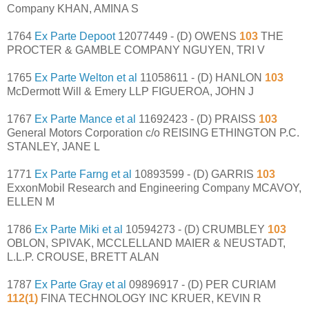
Company KHAN, AMINA S
1764
Ex Parte Depoot
12077449 - (D) OWENS
103
THE
PROCTER & GAMBLE COMPANY NGUYEN, TRI V
1765
Ex Parte Welton et al
11058611 - (D) HANLON
103
McDermott Will & Emery LLP FIGUEROA, JOHN J
1767
Ex Parte Mance et al
11692423 - (D) PRAISS
103
General Motors Corporation c/o REISING ETHINGTON P.C.
STANLEY, JANE L
1771
Ex Parte Farng et al
10893599 - (D) GARRIS
103
ExxonMobil Research and Engineering Company MCAVOY,
ELLEN M
1786
Ex Parte Miki et al
10594273 - (D) CRUMBLEY
103
OBLON, SPIVAK, MCCLELLAND MAIER & NEUSTADT,
L.L.P. CROUSE, BRETT ALAN
1787
Ex Parte Gray et al
09896917 - (D) PER CURIAM
112(1)
FINA TECHNOLOGY INC KRUER, KEVIN R