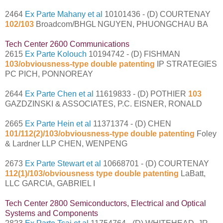
2464
Ex Parte Mahany et al
10101436 - (D) COURTENAY
102/103
Broadcom/BHGL NGUYEN, PHUONGCHAU BA
Tech Center 2600 Communications
2615
Ex Parte Kolouch
10194742 - (D) FISHMAN
103/obviousness-type double patenting
IP STRATEGIES
PC PICH, PONNOREAY
2644
Ex Parte Chen et al
11619833 - (D) POTHIER
103
GAZDZINSKI & ASSOCIATES, P.C. EISNER, RONALD
2665
Ex Parte Hein et al
11371374 - (D) CHEN
101/112(2)/103/obviousness-type double patenting
Foley
& Lardner LLP CHEN, WENPENG
2673
Ex Parte Stewart et al
10668701 - (D) COURTENAY
112(1)/103/obviousness type double patenting
LaBatt,
LLC GARCIA, GABRIEL I
Tech Center 2800 Semiconductors, Electrical and Optical
Systems and Components