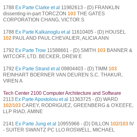
1788
Ex Parte Clarke et al
11982613 - (D) FRANKLIN
dissenting-in-part TORCZON
103
THE GATES
CORPORATION CHANG, VICTOR S
1788
Ex Parte Kalkanoglu et al
11610405 - (D) HOUSEL
102
PAUL AND PAUL CHEVALIER, ALICIA ANN
1792
Ex Parte Trow
11588661 - (D) SMITH
103
BANNER &
WITCOFF, LTD. BECKER, DREW E
1792
Ex Parte Strand et al
09804403 - (D) TIMM
103
REINHART BOERNER VAN DEUREN S.C. THAKUR,
VIREN A
Tech Center 2100 Computer Architecture and Software
2113
Ex Parte Apostoloiu et al
11363725 - (D) WARD
102/103
CAREY, RODRIGUEZ, GREENBERG & O'KEEFE,
LLP RIAD, AMINE
2141
Ex Parte Jung et al
10955966 - (D) DILLON
102/103
IV
- SUITER SWANTZ PC LLO ROSWELL, MICHAEL