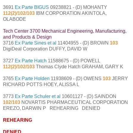
3691
Ex Parte BIGUS
09238821 - (D) MOHANTY
112(2)/102/103
IBM CORPORATION AKINTOLA,
OLABODE
Tech Center 3700 Mechanical Engineering, Manufacturing,
and Products & Design
3716
Ex Parte Sines et al
11404955 - (D) BROWN
103
DigiDeal Corporation DUFFY, DAVID W
3727
Ex Parte Hatch
11588675 - (D) POWELL
112(2)/102/103
Thomas Clyde Hatch GRAHAM, GARY K
3765
Ex Parte Holden
11938609 - (D) OWENS
103
JERRY
RICHARD POTTS HOEY, ALISSA L
3773
Ex Parte Schuler et al
10601127 - (D) SAINDON
102/103
NOVARTIS PHARMACEUTICAL CORPORATION
EREZO, DARWIN P REHEARING DENIED
REHEARING
DENIED