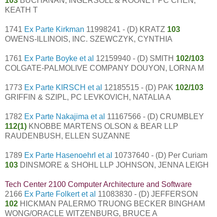
103
BUCHANAN, INGERSOLL & ROONEY PC CHEN,
KEATH T
1741
Ex Parte Kirkman
11998241 - (D) KRATZ
103
OWENS-ILLINOIS, INC. SZEWCZYK, CYNTHIA
1761
Ex Parte Boyke et al
12159940 - (D) SMITH
102/103
COLGATE-PALMOLIVE COMPANY DOUYON, LORNA M
1773
Ex Parte KIRSCH et al
12185515 - (D) PAK
102/103
GRIFFIN & SZIPL, PC LEVKOVICH, NATALIA A
1782
Ex Parte Nakajima et al
11167566 - (D) CRUMBLEY
112(1)
KNOBBE MARTENS OLSON & BEAR LLP
RAUDENBUSH, ELLEN SUZANNE
1789
Ex Parte Hasenoehrl et al
10737640 - (D) Per Curiam
103
DINSMORE & SHOHL LLP JOHNSON, JENNA LEIGH
Tech Center 2100 Computer Architecture and Software
2166
Ex Parte Folkert et al
11083830 - (D) JEFFERSON
102
HICKMAN PALERMO TRUONG BECKER BINGHAM
WONG/ORACLE WITZENBURG, BRUCE A