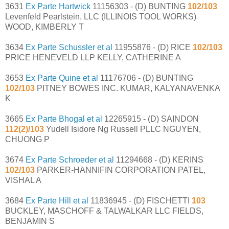
3631
Ex Parte Hartwick
11156303 - (D) BUNTING
102/103
Levenfeld Pearlstein, LLC (ILLINOIS TOOL WORKS)
WOOD, KIMBERLY T
3634
Ex Parte Schussler et al
11955876 - (D) RICE
102/103
PRICE HENEVELD LLP KELLY, CATHERINE A
3653
Ex Parte Quine et al
11176706 - (D) BUNTING
102/103
PITNEY BOWES INC. KUMAR, KALYANAVENKA
K
3665
Ex Parte Bhogal et al
12265915 - (D) SAINDON
112(2)/103
Yudell Isidore Ng Russell PLLC NGUYEN,
CHUONG P
3674
Ex Parte Schroeder et al
11294668 - (D) KERINS
102/103
PARKER-HANNIFIN CORPORATION PATEL,
VISHAL A
3684
Ex Parte Hill et al
11836945 - (D) FISCHETTI
103
BUCKLEY, MASCHOFF & TALWALKAR LLC FIELDS,
BENJAMIN S