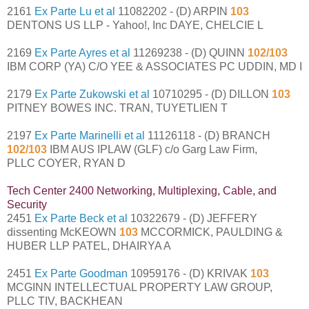
2161
Ex Parte Lu et al
11082202 - (D) ARPIN
103
DENTONS US LLP - Yahoo!, Inc DAYE, CHELCIE L
2169
Ex Parte Ayres et al
11269238 - (D) QUINN
102/103
IBM CORP (YA) C/O YEE & ASSOCIATES PC UDDIN, MD I
2179
Ex Parte Zukowski et al
10710295 - (D) DILLON
103
PITNEY BOWES INC. TRAN, TUYETLIEN T
2197
Ex Parte Marinelli et al
11126118 - (D) BRANCH
102/103
IBM AUS IPLAW (GLF) c/o Garg Law Firm,
PLLC COYER, RYAN D
Tech Center 2400 Networking, Multiplexing, Cable, and
Security
2451
Ex Parte Beck et al
10322679 - (D) JEFFERY
dissenting McKEOWN
103
MCCORMICK, PAULDING &
HUBER LLP PATEL, DHAIRYA A
2451
Ex Parte Goodman
10959176 - (D) KRIVAK
103
MCGINN INTELLECTUAL PROPERTY LAW GROUP,
PLLC TIV, BACKHEAN