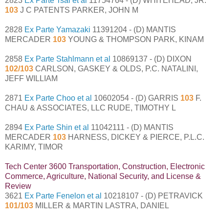
2823
Ex Parte Tsai et al
11754764 - (D) WHITEHEAD, JR.
103
J C PATENTS PARKER, JOHN M
2828
Ex Parte Yamazaki
11391204 - (D) MANTIS
MERCADER
103
YOUNG & THOMPSON PARK, KINAM
2858
Ex Parte Stahlmann et al
10869137 - (D) DIXON
102/103
CARLSON, GASKEY & OLDS, P.C. NATALINI,
JEFF WILLIAM
2871
Ex Parte Choo et al
10602054 - (D) GARRIS
103
F.
CHAU & ASSOCIATES, LLC RUDE, TIMOTHY L
2894
Ex Parte Shin et al
11042111 - (D) MANTIS
MERCADER
103
HARNESS, DICKEY & PIERCE, P.L.C.
KARIMY, TIMOR
Tech Center 3600 Transportation, Construction, Electronic
Commerce, Agriculture, National Security, and License &
Review
3621
Ex Parte Fenelon et al
10218107 - (D) PETRAVICK
101/103
MILLER & MARTIN LASTRA, DANIEL