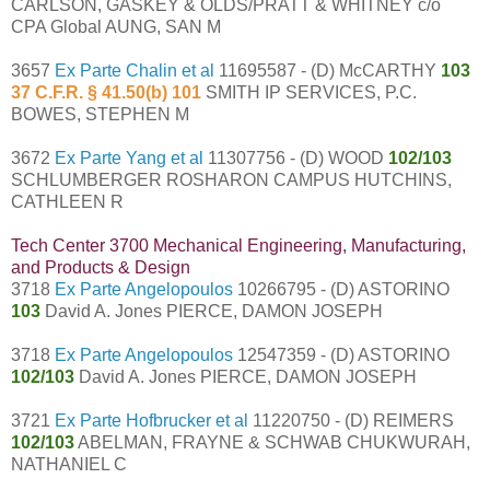
CARLSON, GASKEY & OLDS/PRATT & WHITNEY c/o
CPA Global AUNG, SAN M
3657
Ex Parte Chalin et al
11695587 - (D) McCARTHY
103
37 C.F.R. § 41.50(b) 101
SMITH IP SERVICES, P.C.
BOWES, STEPHEN M
3672
Ex Parte Yang et al
11307756 - (D) WOOD
102/103
SCHLUMBERGER ROSHARON CAMPUS HUTCHINS,
CATHLEEN R
Tech Center 3700 Mechanical Engineering, Manufacturing,
and Products & Design
3718
Ex Parte Angelopoulos
10266795 - (D) ASTORINO
103
David A. Jones PIERCE, DAMON JOSEPH
3718
Ex Parte Angelopoulos
12547359 - (D) ASTORINO
102/103
David A. Jones PIERCE, DAMON JOSEPH
3721
Ex Parte Hofbrucker et al
11220750 - (D) REIMERS
102/103
ABELMAN, FRAYNE & SCHWAB CHUKWURAH,
NATHANIEL C