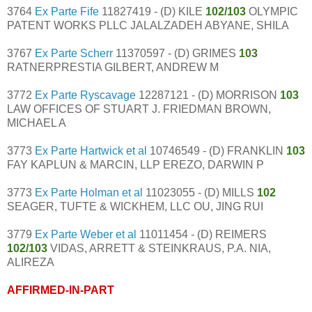
3764
Ex Parte Fife
11827419 - (D) KILE
102/103
OLYMPIC
PATENT WORKS PLLC JALALZADEH ABYANE, SHILA
3767
Ex Parte Scherr
11370597 - (D) GRIMES
103
RATNERPRESTIA GILBERT, ANDREW M
3772
Ex Parte Ryscavage
12287121 - (D) MORRISON
103
LAW OFFICES OF STUART J. FRIEDMAN BROWN,
MICHAEL A
3773
Ex Parte Hartwick et al
10746549 - (D) FRANKLIN
103
FAY KAPLUN & MARCIN, LLP EREZO, DARWIN P
3773
Ex Parte Holman et al
11023055 - (D) MILLS
102
SEAGER, TUFTE & WICKHEM, LLC OU, JING RUI
3779
Ex Parte Weber et al
11011454 - (D) REIMERS
102/103
VIDAS, ARRETT & STEINKRAUS, P.A. NIA,
ALIREZA
AFFIRMED-IN-PART