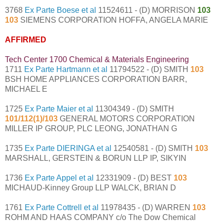
3768
Ex Parte Boese et al
11524611 - (D) MORRISON
103
103
SIEMENS CORPORATION HOFFA, ANGELA MARIE
AFFIRMED
Tech Center 1700 Chemical & Materials Engineering
1711
Ex Parte Hartmann et al
11794522 - (D) SMITH
103
BSH HOME APPLIANCES CORPORATION BARR,
MICHAEL E
1725
Ex Parte Maier et al
11304349 - (D) SMITH
101/112(1)/103
GENERAL MOTORS CORPORATION
MILLER IP GROUP, PLC LEONG, JONATHAN G
1735
Ex Parte DIERINGA et al
12540581 - (D) SMITH
103
MARSHALL, GERSTEIN & BORUN LLP IP, SIKYIN
1736
Ex Parte Appel et al
12331909 - (D) BEST
103
MICHAUD-Kinney Group LLP WALCK, BRIAN D
1761
Ex Parte Cottrell et al
11978435 - (D) WARREN
103
ROHM AND HAAS COMPANY c/o The Dow Chemical