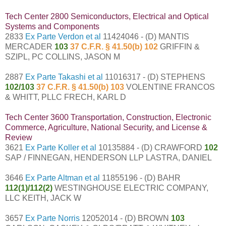
Tech Center 2800 Semiconductors, Electrical and Optical
Systems and Components
2833
Ex Parte Verdon et al
11424046 - (D) MANTIS
MERCADER
103
37 C.F.R. § 41.50(b) 102
GRIFFIN &
SZIPL, PC COLLINS, JASON M
2887
Ex Parte Takashi et al
11016317 - (D) STEPHENS
102/103
37 C.F.R. § 41.50(b) 103
VOLENTINE FRANCOS
& WHITT, PLLC FRECH, KARL D
Tech Center 3600 Transportation, Construction, Electronic
Commerce, Agriculture, National Security, and License &
Review
3621
Ex Parte Koller et al
10135884 - (D) CRAWFORD
102
SAP / FINNEGAN, HENDERSON LLP LASTRA, DANIEL
3646
Ex Parte Altman et al
11855196 - (D) BAHR
112(1)/112(2)
WESTINGHOUSE ELECTRIC COMPANY,
LLC KEITH, JACK W
3657
Ex Parte Norris
12052014 - (D) BROWN
103