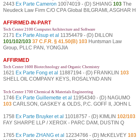
2443
Ex Parte Cameron
10074019 - (D) SHIANG
103
The
Neudeck Law Firm C/O CPA Global BILGRAMI, ASGHAR H
AFFIRMED-IN-PART
Tech Center 2100 Computer Architecture and Software
2171
Ex Parte Alsup et al
11354479 - (D) DILLON
101/102/103
37 C.F.R. § 41.50(B) 103
Huntsman Law
Group, PLLC PAN, YONGJIA
AFFIRMED
Tech Center 1600 Biotechnology and Organic Chemistry
1621
Ex Parte Fong et al
11887194 - (D) FRANKLIN
103
SHELL OIL COMPANY KEYS, ROSALYND ANN
Tech Center 1700 Chemical & Materials Engineering
1746
Ex Parte Guillemette et al
11954340 - (D) NAGUMO
103
CARLSON, GASKEY & OLDS, P.C. GOFF II, JOHN L
1758
Ex Parte Bruyker et al
11018757 - (D) KIMLIN
102/103
FAY SHARPE LLP / XEROX - PARC DAM, DUSTIN Q
1765
Ex Parte ZHANG et al
12234766 - (D) McKELVEY
103