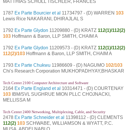
MATTHIAS SCHOLL TISCHLER, FRANCES
1787
Ex Parte Bourcier et al
11734797 - (D) WARREN
103
Lewis Rice NAKARANI, DHIRAJLAL S
1792
Ex Parte Glydon
11209880 - (D) KRATZ
112(1)/112(2)
103
Hoffmann & Baron, LLP SMITH, CHAIM A
1792
Ex Parte Glydon
11209573 - (D) KRATZ
112(1)/112(2)
112(2)/103
Hoffmann & Baron, LLP SMITH, CHAIM A
1793
Ex Parte Chukwu
11986609 - (D) NAGUMO
102/103
Chi's Research Corporation MUKHOPADHYAY,BHASKAR
Tech Center 2100 Computer Architecture and Software
2164
Ex Parte England et al
10314471 - (D) COURTENAY
103
IBM/SVL SUGHRUE MION PLLC CHOJNACKI,
MELLISSA M
Tech Center 2400 Networking, Multiplexing, Cable, and Security
2478
Ex Parte Schneider et al
11398112 - (D) CLEMENTS
112(2)
103
SCHWABE, WILLIAMSON & WYATT, P.C.
MUSA, ABDELNABI O