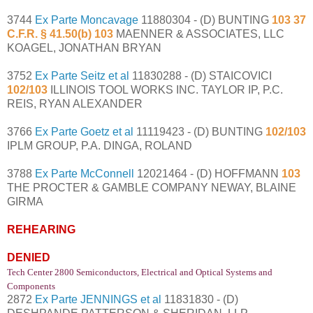
3744
Ex Parte Moncavage
11880304 - (D) BUNTING
103 37
C.F.R. § 41.50(b) 103
MAENNER & ASSOCIATES, LLC
KOAGEL, JONATHAN BRYAN
3752
Ex Parte Seitz et al
11830288 - (D) STAICOVICI
102/103
ILLINOIS TOOL WORKS INC. TAYLOR IP, P.C.
REIS, RYAN ALEXANDER
3766
Ex Parte Goetz et al
11119423 - (D) BUNTING
102/103
IPLM GROUP, P.A. DINGA, ROLAND
3788
Ex Parte McConnell
12021464 - (D) HOFFMANN
103
THE PROCTER & GAMBLE COMPANY NEWAY, BLAINE
GIRMA
REHEARING
DENIED
Tech Center 2800 Semiconductors, Electrical and Optical Systems and
Components
2872
Ex Parte JENNINGS et al
11831830 - (D)