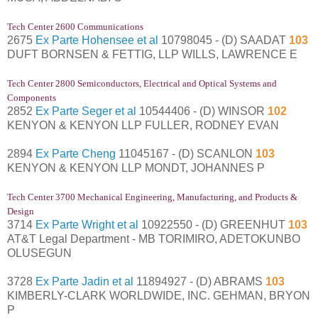
Tech Center 2600 Communications
2675
Ex Parte Hohensee et al
10798045 - (D) SAADAT
103
DUFT BORNSEN & FETTIG, LLP WILLS, LAWRENCE E
Tech Center 2800 Semiconductors, Electrical and Optical Systems and
Components
2852
Ex Parte Seger et al
10544406 - (D) WINSOR
102
KENYON & KENYON LLP FULLER, RODNEY EVAN
2894
Ex Parte Cheng
11045167 - (D) SCANLON
103
KENYON & KENYON LLP MONDT, JOHANNES P
Tech Center 3700 Mechanical Engineering, Manufacturing, and Products &
Design
3714
Ex Parte Wright et al
10922550 - (D) GREENHUT
103
AT&T Legal Department - MB TORIMIRO, ADETOKUNBO
OLUSEGUN
3728
Ex Parte Jadin et al
11894927 - (D) ABRAMS
103
KIMBERLY-CLARK WORLDWIDE, INC. GEHMAN, BRYON
P