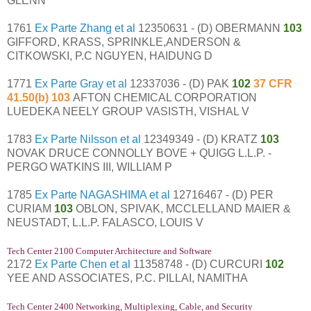
GLENN
1761
Ex Parte Zhang et al
12350631 - (D) OBERMANN
103
GIFFORD, KRASS, SPRINKLE,ANDERSON &
CITKOWSKI, P.C NGUYEN, HAIDUNG D
1771
Ex Parte Gray et al
12337036 - (D) PAK
102
37 CFR
41.50(b) 103
AFTON CHEMICAL CORPORATION
LUEDEKA NEELY GROUP VASISTH, VISHAL V
1783
Ex Parte Nilsson et al
12349349 - (D) KRATZ
103
NOVAK DRUCE CONNOLLY BOVE + QUIGG L.L.P. -
PERGO WATKINS III, WILLIAM P
1785
Ex Parte NAGASHIMA et al
12716467 - (D) PER
CURIAM
103
OBLON, SPIVAK, MCCLELLAND MAIER &
NEUSTADT, L.L.P. FALASCO, LOUIS V
Tech Center 2100 Computer Architecture and Software
2172
Ex Parte Chen et al
11358748 - (D) CURCURI
102
YEE AND ASSOCIATES, P.C. PILLAI, NAMITHA
Tech Center 2400 Networking, Multiplexing, Cable, and Security