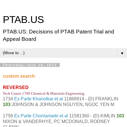
PTAB.US
PTAB.US: Decisions of PTAB Patent Trial and
Appeal Board
▼
Thursday, July 18, 2013
custom search
REVERSED
Tech Center 1700 Chemical & Materials Engineering
1734
Ex Parte Khanolkar et al
11868914 - (D) FRANKLIN
103
JOHNSON & JOHNSON NGUYEN, NGOC YEN M
1756
Ex Parte Chonlamaitri et al
11581360 - (D) KIMLIN
103
NIXON & VANDERHYE, PC MCDONALD, RODNEY