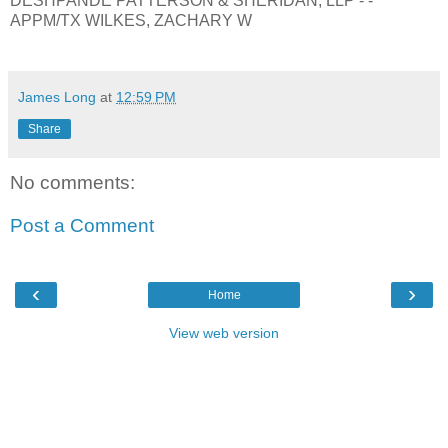
DESHPANDE PATTERSON & SHERIDAN, LLP - -
APPM/TX WILKES, ZACHARY W
James Long
at
12:59 PM
Share
No comments:
Post a Comment
‹
›
Home
View web version