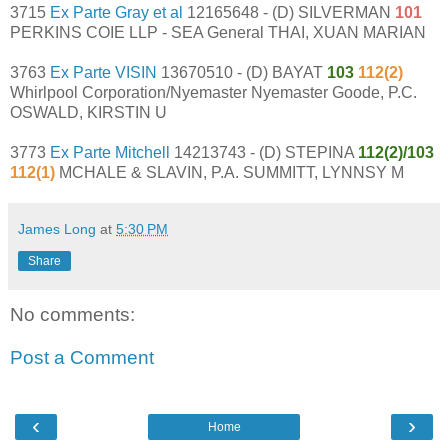
3715
Ex Parte Gray et al
12165648 - (D) SILVERMAN
101
PERKINS COIE LLP - SEA General THAI, XUAN MARIAN
3763
Ex Parte VISIN
13670510 - (D) BAYAT
103
112(2)
Whirlpool Corporation/Nyemaster Nyemaster Goode, P.C.
OSWALD, KIRSTIN U
3773
Ex Parte Mitchell
14213743 - (D) STEPINA
112(2)/103
112(1)
MCHALE & SLAVIN, P.A. SUMMITT, LYNNSY M
James Long
at
5:30 PM
Share
No comments:
Post a Comment
‹
›
Home