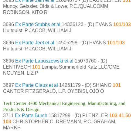
3695
Ex Parte Jain et al
12024875 - (D) BAUMEISTER
101
Muncy, Geissler, Olds & Lowe, P.C./QUALCOMM
ROBINSON, KITO R
3696
Ex Parte Stubbs et al
14336123 - (D) EVANS
101/103
Hultquist IP JACOB, WILLIAM J
3696
Ex Parte Jeet et al
14505258 - (D) EVANS
101/103
Hultquist IP JACOB, WILLIAM J
3696
Ex Parte Labuszewski et al
15079760 - (D)
LENTIVECH
101
Lempia Summerfield Katz LLC/CME
NGUYEN, LIZ P
3697
Ex Parte Claus et al
14251179 - (D) SHIANG
101
CANTOR FITZGERALD, L.P. OYEBISI, OJO O
Tech Center 3700 Mechanical Engineering, Manufacturing, and
Products & Design
3711
Ex Parte Burch
15817299 - (D) PLENZLER
103 41.50
103
CHRISTOPHER C. DREMANN, P.C. GRAHAM,
MARKS