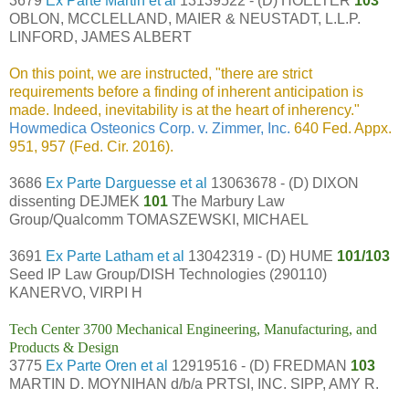
3679
Ex Parte Martin et al
13139522 - (D) HOELTER
103
OBLON, MCCLELLAND, MAIER & NEUSTADT, L.L.P.
LINFORD, JAMES ALBERT
On this point, we are instructed, "there are strict
requirements before a finding of inherent anticipation is
made. Indeed, inevitability is at the heart of inherency."
Howmedica Osteonics Corp. v. Zimmer, Inc.
640 Fed. Appx.
951, 957 (Fed. Cir. 2016).
3686
Ex Parte Darguesse et al
13063678 - (D) DIXON
dissenting DEJMEK
101
The Marbury Law
Group/Qualcomm TOMASZEWSKI, MICHAEL
3691
Ex Parte Latham et al
13042319 - (D) HUME
101/103
Seed IP Law Group/DISH Technologies (290110)
KANERVO, VIRPI H
Tech Center 3700 Mechanical Engineering, Manufacturing, and
Products & Design
3775
Ex Parte Oren et al
12919516 - (D) FREDMAN
103
MARTIN D. MOYNIHAN d/b/a PRTSI, INC. SIPP, AMY R.