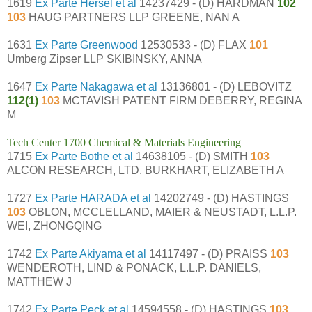
1619
Ex Parte Hersel et al
14237429 - (D) HARDMAN
102
103
HAUG PARTNERS LLP GREENE, NAN A
1631
Ex Parte Greenwood
12530533 - (D) FLAX
101
Umberg Zipser LLP SKIBINSKY, ANNA
1647
Ex Parte Nakagawa et al
13136801 - (D) LEBOVITZ
112(1)
103
MCTAVISH PATENT FIRM DEBERRY, REGINA
M
Tech Center 1700 Chemical & Materials Engineering
1715
Ex Parte Bothe et al
14638105 - (D) SMITH
103
ALCON RESEARCH, LTD. BURKHART, ELIZABETH A
1727
Ex Parte HARADA et al
14202749 - (D) HASTINGS
103
OBLON, MCCLELLAND, MAIER & NEUSTADT, L.L.P.
WEI, ZHONGQING
1742
Ex Parte Akiyama et al
14117497 - (D) PRAISS
103
WENDEROTH, LIND & PONACK, L.L.P. DANIELS,
MATTHEW J
1742
Ex Parte Peck et al
14594558 - (D) HASTINGS
103