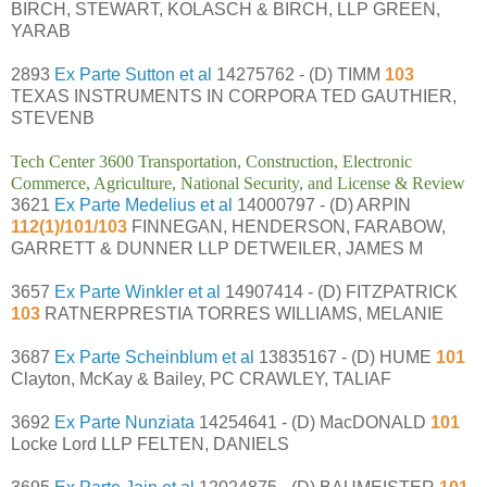
BIRCH, STEWART, KOLASCH & BIRCH, LLP GREEN,
YARAB
2893
Ex Parte Sutton et al
14275762 - (D) TIMM
103
TEXAS INSTRUMENTS IN CORPORA TED GAUTHIER,
STEVENB
Tech Center 3600 Transportation, Construction, Electronic
Commerce, Agriculture, National Security, and License & Review
3621
Ex Parte Medelius et al
14000797 - (D) ARPIN
112(1)/101/103
FINNEGAN, HENDERSON, FARABOW,
GARRETT & DUNNER LLP DETWEILER, JAMES M
3657
Ex Parte Winkler et al
14907414 - (D) FITZPATRICK
103
RATNERPRESTIA TORRES WILLIAMS, MELANIE
3687
Ex Parte Scheinblum et al
13835167 - (D) HUME
101
Clayton, McKay & Bailey, PC CRAWLEY, TALIAF
3692
Ex Parte Nunziata
14254641 - (D) MacDONALD
101
Locke Lord LLP FELTEN, DANIELS