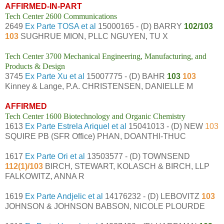
AFFIRMED-IN-PART
Tech Center 2600 Communications
2649
Ex Parte TOSA et al
15000165 - (D) BARRY
102/103
103
SUGHRUE MION, PLLC NGUYEN, TU X
Tech Center 3700 Mechanical Engineering, Manufacturing, and
Products & Design
3745
Ex Parte Xu et al
15007775 - (D) BAHR
103
103
Kinney & Lange, P.A. CHRISTENSEN, DANIELLE M
AFFIRMED
Tech Center 1600 Biotechnology and Organic Chemistry
1613
Ex Parte Estrela Ariquel et al
15041013 - (D) NEW
103
SQUIRE PB (SFR Office) PHAN, DOANTHI-THUC
1617
Ex Parte Ori et al
13503577 - (D) TOWNSEND
112(1)/103
BIRCH, STEWART, KOLASCH & BIRCH, LLP
FALKOWITZ, ANNA R
1619
Ex Parte Andjelic et al
14176232 - (D) LEBOVITZ
103
JOHNSON & JOHNSON BABSON, NICOLE PLOURDE