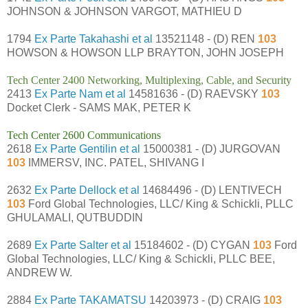
JOHNSON & JOHNSON VARGOT, MATHIEU D
1794
Ex Parte Takahashi et al
13521148 - (D) REN
103
HOWSON & HOWSON LLP BRAYTON, JOHN JOSEPH
Tech Center 2400 Networking, Multiplexing, Cable, and Security
2413
Ex Parte Nam et al
14581636 - (D) RAEVSKY
103
Docket Clerk - SAMS MAK, PETER K
Tech Center 2600 Communications
2618
Ex Parte Gentilin et al
15000381 - (D) JURGOVAN
103
IMMERSV, INC. PATEL, SHIVANG I
2632
Ex Parte Dellock et al
14684496 - (D) LENTIVECH
103
Ford Global Technologies, LLC/ King & Schickli, PLLC
GHULAMALI, QUTBUDDIN
2689
Ex Parte Salter et al
15184602 - (D) CYGAN
103
Ford
Global Technologies, LLC/ King & Schickli, PLLC BEE,
ANDREW W.
2884
Ex Parte TAKAMATSU
14203973 - (D) CRAIG
103