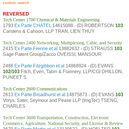
custom search
REVERSED
Tech Center 1700 Chemical & Materials Engineering
1793
Ex Parte CHATEL
14615088 - (D) ROBERTSON
103
Carstens & Cahoon, LLP TRAN, LIEN THUY
Tech Center 2400 Networking, Multiplexing, Cable, and Security
2415
Ex Parte Frenne et al
13882632 - (D) STRAUSS
103
Sage Patent Group/Zacco OVEISSI, MANSOUR
2488
Ex Parte Fitzgibbon et al
14868924 - (D) EVANS
102/103
Fitch, Even, Tabin & Flannery, LLP/CGI DHILLON,
PUNEET S
Tech Center 2600 Communications
2613
Ex Parte Broadhurst et al
14875873 - (D) EVANS
103
Vorys, Sater, Seymour and Pease LLP (ImgTec) TSENG,
CHARLES
Tech Center 3600 Transportation, Construction, Electronic
Commerce, Agriculture, National Security, and License & Review