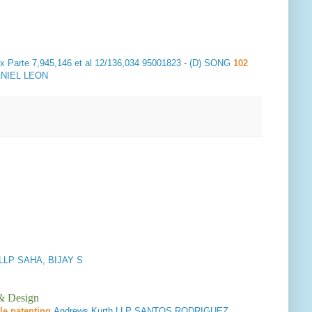
 Parte 7,945,146 et al 12/136,034 95001823 - (D) SONG
102
DANIEL LEON
LLP
SAHA, BIJAY S
 & Design
le patenting
Andrews Kurth LLP
SANTOS RODRIGUEZ,