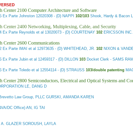
VERSED
h Center 2100 Computer Architecture and Software
75
Ex Parte Johnston
12020308 - (D) NAPPI
102/103
Shook, Hardy & Bacon L
h Center 2400 Networking, Multiplexing, Cable, and Security
84
Ex Parte Reynolds et al
13020073 - (D) COURTENAY
102
ERICSSON INC.
h Center 2600 Communications
12
Ex Parte IMAI et al
12973635 - (D) WHITEHEAD, JR.
102
NIXON & VANDE
46
Ex Parte Jubin et al
12459317 - (D) DILLON
103
Docket Clerk - SAMS R
86
Ex Parte Toledo et al
12554114 - (D) STRAUSS
103/double patenting
MAC
h Center 2800 Semiconductors, Electrical and Optical Systems and C
RPORATION LE, DANG D
Brevetto Law Group, PLLC GURSKI, AMANDA KAREN
NVA/DC Office) AN, IG TAI
 A. GLAZER SOROUSH, LAYLA