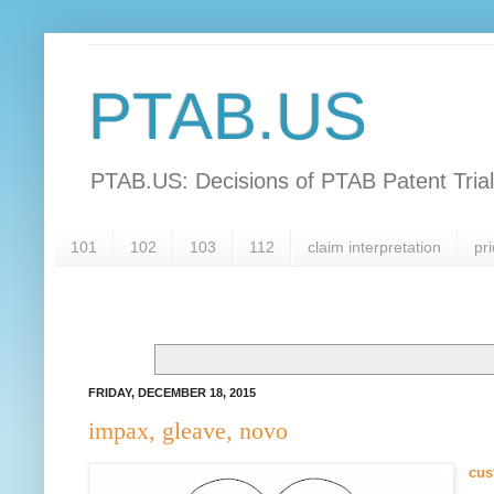
PTAB.US
PTAB.US: Decisions of PTAB Patent Tria
101
102
103
112
claim interpretation
pri
FRIDAY, DECEMBER 18, 2015
impax, gleave, novo
cus