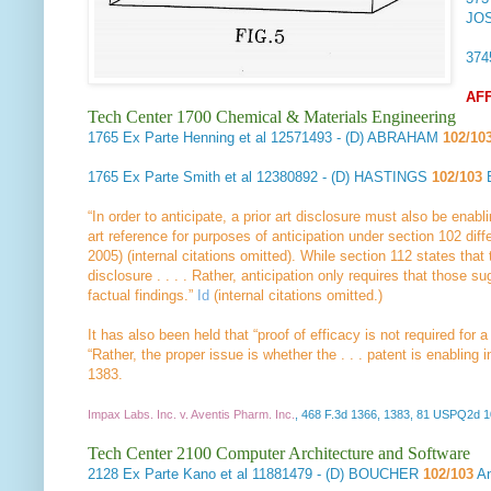
JO
37
AF
Tech Center 1700 Chemical & Materials Engineering
1765
Ex Parte Henning et al
12571493 - (D) ABRAHAM
102/10
1765
Ex Parte Smith et al
12380892 - (D) HASTINGS
102/103
“In order to anticipate, a prior art disclosure must also be enab
art reference for purposes of anticipation under section 102 di
2005) (internal citations omitted). While section 112 states tha
disclosure . . . . Rather, anticipation only requires that those s
factual findings.”
Id
(internal citations omitted.)
It has also been held that “proof of efficacy is not required for a
“Rather, the proper issue is whether the . . . patent is enabling i
1383.
Impax Labs. Inc. v. Aventis Pharm. Inc
.
, 468 F.3d 1366, 1383, 81 USPQ2d 1
Tech Center 2100 Computer Architecture and Software
2128
Ex Parte Kano et al
11881479 - (D) BOUCHER
102/103
An