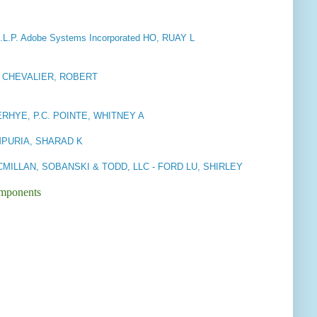
.L.P. Adobe Systems Incorporated HO, RUAY L
 CHEVALIER, ROBERT
RHYE, P.C. POINTE, WHITNEY A
AMPURIA, SHARAD K
MILLAN, SOBANSKI & TODD, LLC - FORD LU, SHIRLEY
omponents