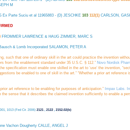
SEPH M
45
Ex Parte Suciu et al
11965883 - (D) JESCHKE
103
112(1)
CARLSON, GAS
FIRMED
3
FROMMER LAWRENCE & HAUG
ZIMMER, MARC S
Bausch & Lomb Incorporated
SALAMON, PETER A
ling, such that one of ordinary skill in the art could practice the invention wi
ffers from the enablement
standard under 35 U.S.C. § 112.”
Novo Nordisk Pharm
t the specification must enable one skilled in the art to ‘use’ the invention, “
uggestions be enabled to one of skill in the art.” “Whether a prior art reference
 prior art reference to be enabling for purposes of anticipation.”
Impax Labs. In
n the sense that it describes the claimed invention sufficiently to enable a pers
001, 1013 (Fed Cir. 2006)
2121
,
2122
,
2152.02(b)
ne Vachon Dougherty CALLE, ANGEL J