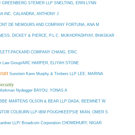
 GREENBERG STEMER LLP SNELTING, ERIN LYNN
 INC. CALANDRA, ANTHONY J
PONT DE NEMOURS AND COMPANY FORTUNA, ANA M
ESS, DICKEY & PIERCE, P.L.C. MUKHOPADHYAY, BHASKAR
LETT-PACKARD COMPANY CHANG, ERIC
r Law Group/ARC HARPER, ELIYAH STONE
2/103
Sunstein Kann Murphy & Timbers LLP LEE, MARINA
ecurity
Workman Nydegger BAYOU, YONAS A
BE MARTENS OLSON & BEAR LLP DADA, BEEMNET W
NTOR COLBURN LLP-IBM POUGHKEEPSIE MIAN, OMER S
Lardner LLP/ Broadcom Corporation CHOWDHURY, NIGAR