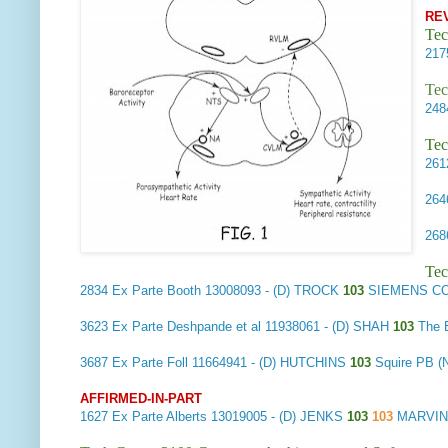
RE
Tec
21
Tec
24
Tec
26
26
26
Tec
2834
Ex Parte Booth
13008093 - (D) TROCK
103
SIEMENS CO
3623
Ex Parte Deshpande et al
11938061 - (D) SHAH
103
The 
3687
Ex Parte Foll
11664941 - (D) HUTCHINS
103
Squire PB (
AFFIRMED-IN-PART
1627
Ex Parte Alberts
13019005 - (D) JENKS
103
103
MARVIN