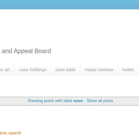
l and Appeal Board
or art
case holdings
case table
mpep caselaw
twitter
Showing posts with label
novo
.
Show all posts
tom search