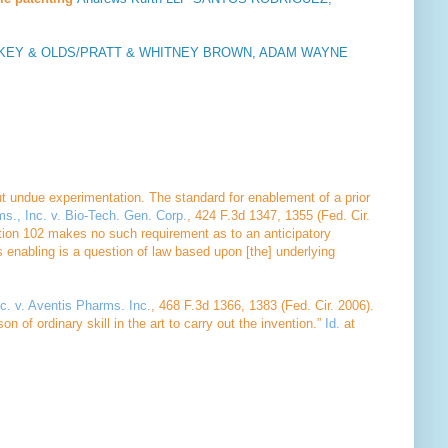
KEY & OLDS/PRATT & WHITNEY
BROWN, ADAM WAYNE
thout undue experimentation. The standard for enablement of a prior
s., Inc. v. Bio-Tech. Gen. Corp.
, 424 F.3d 1347, 1355 (Fed. Cir.
section 102 makes no such
requirement as to an anticipatory
 is enabling is a question of law based upon [the] underlying
c. v. Aventis Pharms. Inc.
, 468 F.3d 1366, 1383 (Fed. Cir. 2006).
on of ordinary skill in the art to carry out the invention.”
Id.
at