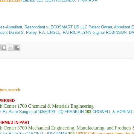
112(1)/112(2)
LaBatt, LLC (SET) HOLLWEG, THOMAS A
Appellant, Respondent v. ECOSMART US LLC Patent Owner, Appellant
Ex
ondent Daniel S. Polley, P.A. ENGLE, PATRICIA LYNN original ROBINSON, 
tom search
VERSED
h Center 1700 Chemical & Materials Engineering
32
Ex Parte Sang et al
10589199 - (D) FRANKLIN
103
CROWELL & MORING 
FIRMED-IN-PART
h Center 3700 Mechanical Engineering, Manufacturing, and Products
37
Ex Parte Yun
11672571 - (D) ADAMS
103
102/103/obviousness-type doub