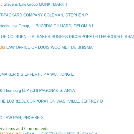
03
Stevens Law Group MONK, MARK T
T-PACKARD COMPANY COLEMAN, STEPHEN P
rtegis Law Group, LLP/NVIDIA GILLIARD, DELOMIA L
OR COLBURN LLP- BAKER HUGHES INCORPORATED HARCOURT, BRA
103
LAW OFFICE OF LOUIS WOO MEHTA, BHISMA
UMAKER & SIEFFERT , P.A WU, TONG E
 & Thornburg LLP (CH) PAGONAKIS, ANNA
THE LUBRIZOL CORPORATION WASHVILLE, JEFFREY D
 LAW PAN, PHOEBE X
l Systems and Components