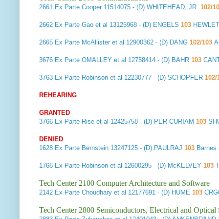
2661
Ex Parte Cooper
11514075 - (D) WHITEHEAD, JR.
102/1
2662
Ex Parte Gao et al
13125968 - (D) ENGELS
103
HEWLET
2665
Ex Parte McAllister et al
12900362 - (D) DANG
102/103
A
3676
Ex Parte OMALLEY et al
12758414 - (D) BAHR
103
CANT
3763
Ex Parte Robinson et al
12230777 - (D) SCHOPFER
102/
REHEARING
GRANTED
3766
Ex Parte Rise et al
12425758 - (D) PER CURIAM
103
SH
DENIED
1628
Ex Parte Bernstein
13247125 - (D) PAULRAJ
103
Barnes
1766
Ex Parte Robinson et al
12600295 - (D) McKELVEY
103
Tech Center 2100 Computer Architecture and Software
2142
Ex Parte Choudhary et al
12177691 - (D) HUME
103
CRGO
Tech Center 2800 Semiconductors, Electrical and Optica