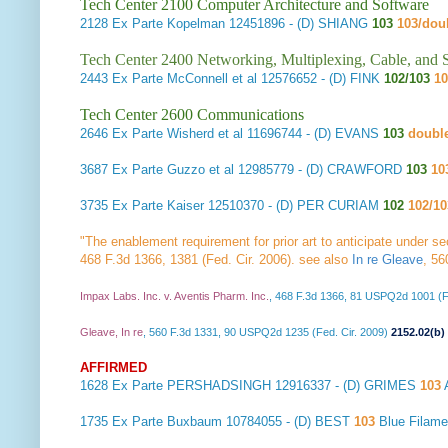
Tech Center 2100 Computer Architecture and Software
2128
Ex Parte Kopelman
12451896 - (D) SHIANG
103
103/dou
Tech Center 2400 Networking, Multiplexing, Cable, and S
2443
Ex Parte McConnell et al
12576652 - (D) FINK
102/103
1
Tech Center 2600 Communications
2646
Ex Parte Wisherd et al
11696744 - (D) EVANS
103
doubl
3687
Ex Parte Guzzo et al
12985779 - (D) CRAWFORD
103
10
3735
Ex Parte Kaiser
12510370 - (D) PER CURIAM
102
102/10
"The enablement requirement for prior art to anticipate under se
468 F.3d 1366, 1381 (Fed. Cir. 2006). see also
In re Gleave
, 56
Impax Labs. Inc. v. Aventis Pharm. Inc.
, 468 F.3d 1366, 81 USPQ2d 1001 (F
Gleave, In re
, 560 F.3d 1331, 90 USPQ2d 1235 (Fed. Cir. 2009)
2152.02(b)
AFFIRMED
1628
Ex Parte PERSHADSINGH
12916337 - (D) GRIMES
103
1735
Ex Parte Buxbaum
10784055 - (D) BEST
103
Blue Filam