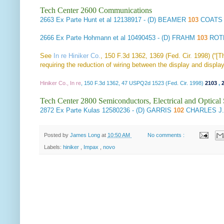
Tech Center 2600 Communications
2663
Ex Parte Hunt et al
12138917 - (D) BEAMER
103
COATS
2666
Ex Parte Hohmann et al
10490453 - (D) FRAHM
103
ROT
See
In re Hiniker Co.
, 150 F.3d 1362, 1369 (Fed. Cir. 1998) (“[T
requiring the reduction of wiring between the display and display 
Hiniker Co., In re
, 150 F.3d 1362, 47 USPQ2d 1523 (Fed. Cir. 1998)
2103
,
Tech Center 2800 Semiconductors, Electrical and Optica
2872
Ex Parte Kulas
12580236 - (D) GARRIS
102
CHARLES J.
Posted by
James Long
at
10:50 AM
No comments :
Labels:
hiniker
,
Impax
,
novo