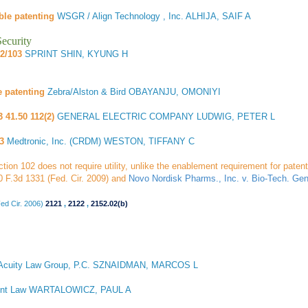
ble patenting
WSGR / Align Technology , Inc. ALHIJA, SAIF A
ecurity
02/103
SPRINT SHIN, KYUNG H
e patenting
Zebra/Alston & Bird OBAYANJU, OMONIYI
3 41.50 112(2)
GENERAL ELECTRIC COMPANY LUDWIG, PETER L
3
Medtronic, Inc. (CRDM) WESTON, TIFFANY C
ction 102 does not require utility, unlike the enablement requirement for pate
0 F.3d 1331 (Fed. Cir. 2009) and
Novo Nordisk Pharms., Inc. v. Bio-Tech. Gen
ed Cir. 2006)
2121
,
2122
,
2152.02(b)
Acuity Law Group, P.C. SZNAIDMAN, MARCOS L
ent Law WARTALOWICZ, PAUL A