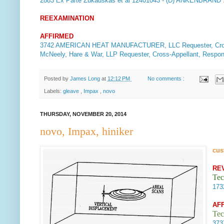
2883
Ex Parte Zukauskas et al
12401043 - (D) ANKENBRAND
REEXAMINATION
AFFIRMED
3742
AMERICAN HEAT MANUFACTURER, LLC Requester, Cross-
McNeely, Hare & War, LLP Requester, Cross-Appellant, Resp
Posted by
James Long
at
12:12 PM
No comments :
Labels:
gleave
,
Impax
,
novo
THURSDAY, NOVEMBER 20, 2014
novo, Impax, hiniker
cus
RE
Tec
17
AF
Tec
37