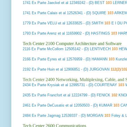
1741
Ex Parte Jaeckel et al
12349242 - (D) BEST
103
LERNER
1741
Ex Parte Calais et al
12526341 - (D) SQUIRE
103
ARKEMA
1779
Ex Parte VELU et al
12633825 - (D) SMITH
103
E I DU 
1793
Ex Parte Arenz et al
11659902 - (D) HASTINGS
103
HARN
Tech Center 2100 Computer Architecture and Software
2116
Ex Parte McCollom
12505142 - (D) LENTIVECH
103
HEW
2166
Ex Parte Eyres et al
12576959 - (D) HAMANN
103
Kunzle
2192
Ex Parte Huin et al
12906851 - (D) JURGOVAN
112(2)/10
Tech Center 2400 Networking, Multiplexing, Cable, and S
2434
Ex Parte Krysiak et al
12995731 - (D) COURTENAY
103
2435
Ex Parte Francfort et al
12224799 - (D) FENICK
102
KNOB
2461
Ex Parte DeCusatis et al
12050503 - (D) KUMAR
103
CA
2484
Ex Parte Jagmag
12539337 - (D) MORGAN
103
Foley & 
Tech Center 2600 Communications