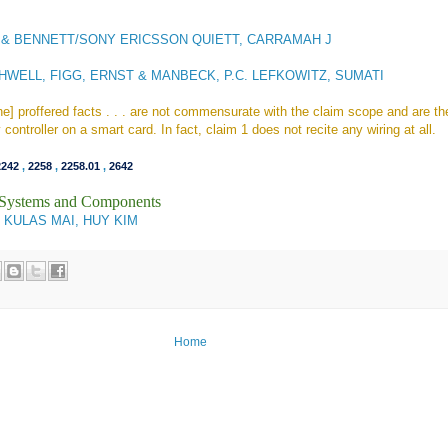
 & BENNETT
/
SONY ERICSSON
QUIETT, CARRAMAH J
HWELL, FIGG, ERNST & MANBECK, P.C.
LEFKOWITZ, SUMATI
he] proffered facts . . . are not commensurate with the claim scope and are th
controller on a smart card. In fact, claim 1 does not recite any wiring at all.
2242
,
2258
,
2258.01
,
2642
l Systems and Components
 KULAS MAI, HUY KIM
Home