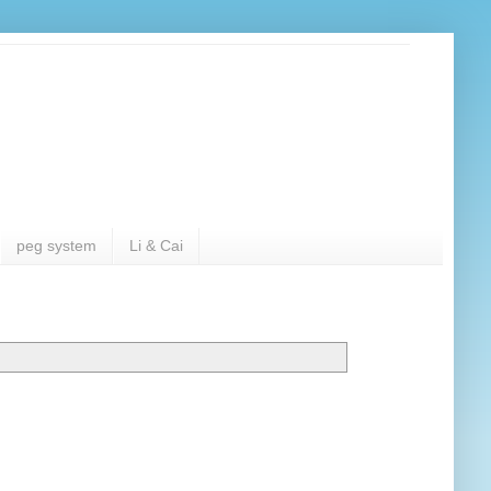
peg system
Li & Cai