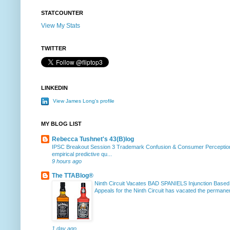
STATCOUNTER
View My Stats
TWITTER
LINKEDIN
View James Long's profile
MY BLOG LIST
Rebecca Tushnet's 43(B)log
IPSC Breakout Session 3 Trademark Confusion & Consumer Percepti
empirical predictive qu...
9 hours ago
The TTABlog®
Ninth Circuit Vacates BAD SPANIELS Injunction Based
Appeals for the Ninth Circuit has vacated the permanent
1 day ago