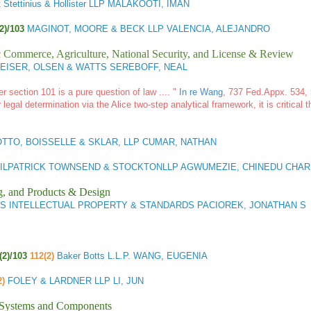
t Stettinius & Hollister LLP MALAKOOTI, IMAN
(2)/103
MAGINOT, MOORE & BECK LLP VALENCIA, ALEJANDRO
ic Commerce, Agriculture, National Security, and License & Review
ISER, OLSEN & WATTS SEREBOFF, NEAL
r section 101 is a pure question of law .... "
In re Wang
, 737 Fed.Appx. 534, 
legal determination via the Alice two-step analytical framework, it is critical 
TTO, BOISSELLE & SKLAR, LLP CUMAR, NATHAN
ILPATRICK TOWNSEND & STOCKTONLLP AGWUMEZIE, CHINEDU CHAR
g, and Products & Design
PS INTELLECTUAL PROPERTY & STANDARDS PACIOREK, JONATHAN S
(2)/103
112(2)
Baker Botts L.L.P. WANG, EUGENIA
2)
FOLEY & LARDNER LLP LI, JUN
l Systems and Components