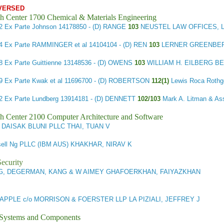
VERSED
h Center 1700 Chemical & Materials Engineering
12
Ex Parte Johnson
14178850 - (D) RANGE
103
NEUSTEL LAW OFFICES, L
14
Ex Parte RAMMINGER et al
14104104 - (D) REN
103
LERNER GREENBERG
18
Ex Parte Guittienne
13148536 - (D) OWENS
103
WILLIAM H. EILBERG B
29
Ex Parte Kwak et al
11696700 - (D) ROBERTSON
112(1)
Lewis Roca Rothg
92
Ex Parte Lundberg
13914181 - (D) DENNETT
102/103
Mark A. Litman & As
h Center 2100 Computer Architecture and Software
DAISAK BLUNI PLLC THAI, TUAN V
ell Ng PLLC (IBM AUS) KHAKHAR, NIRAV K
ecurity
G, DEGERMAN, KANG & W AIMEY GHAFOERKHAN, FAIYAZKHAN
APPLE c/o MORRISON & FOERSTER LLP LA PIZIALI, JEFFREY J
l Systems and Components