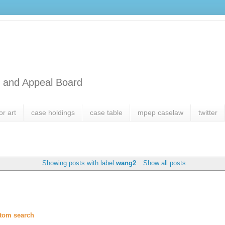
l and Appeal Board
or art
case holdings
case table
mpep caselaw
twitter
Showing posts with label
wang2
.
Show all posts
tom search