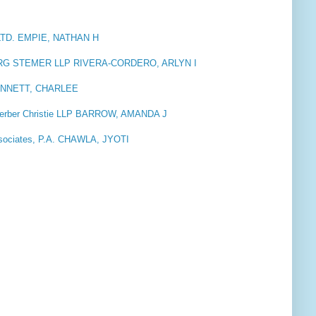
TD. EMPIE, NATHAN H
 STEMER LLP RIVERA-CORDERO, ARLYN I
ENNETT, CHARLEE
erber Christie LLP BARROW, AMANDA J
sociates, P.A. CHAWLA, JYOTI