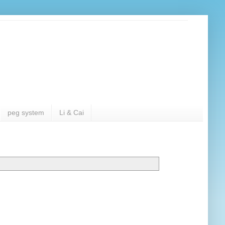
peg system
Li & Cai