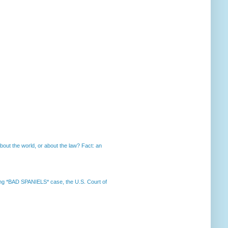
out the world, or about the law? Fact: an
nning *BAD SPANIELS* case, the U.S. Court of