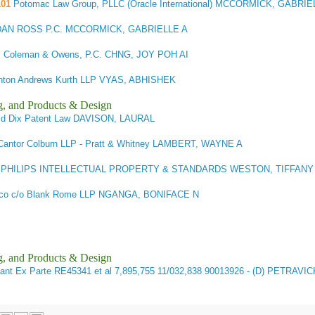
01
Potomac Law Group, PLLC (Oracle International) MCCORMICK, GABRIE
AN ROSS P.C. MCCORMICK, GABRIELLE A
 Coleman & Owens, P.C. CHNG, JOY POH AI
nton Andrews Kurth LLP VYAS, ABHISHEK
g, and Products & Design
ld Dix Patent Law DAVISON, LAURAL
antor Colburn LLP - Pratt & Whitney LAMBERT, WAYNE A
PHILIPS INTELLECTUAL PROPERTY & STANDARDS WESTON, TIFFANY
co c/o Blank Rome LLP NGANGA, BONIFACE N
g, and Products & Design
ant
Ex Parte RE45341 et al 7,895,755 11/032,838 90013926 - (D) PETRAVIC