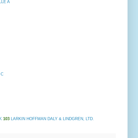
LLE A
 C
K
103
LARKIN HOFFMAN DALY & LINDGREN, LTD.