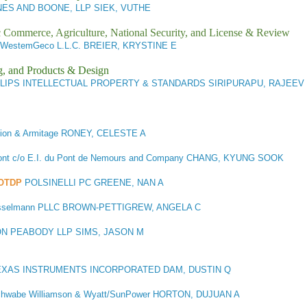
ES AND BOONE, LLP SIEK, VUTHE
ic Commerce, Agriculture, National Security, and License & Review
WestemGeco L.L.C. BREIER, KRYSTINE E
g, and Products & Design
ILIPS INTELLECTUAL PROPERTY & STANDARDS SIRIPURAPU, RAJEEV
lion & Armitage RONEY, CELESTE A
nt c/o E.I. du Pont de Nemours and Company CHANG, KYUNG SOOK
/OTDP
POLSINELLI PC GREENE, NAN A
asselmann PLLC BROWN-PETTIGREW, ANGELA C
ON PEABODY LLP SIMS, JASON M
XAS INSTRUMENTS INCORPORATED DAM, DUSTIN Q
hwabe Williamson & Wyatt/SunPower HORTON, DUJUAN A