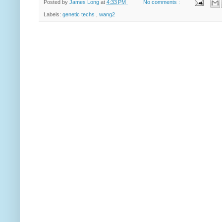
Posted by
James Long
at
4:33 PM
No comments :
Labels:
genetic techs
,
wang2