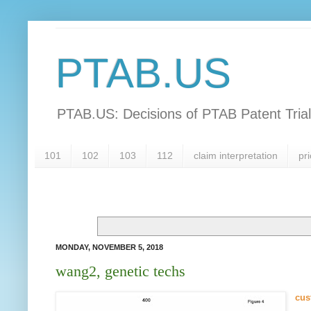
PTAB.US
PTAB.US: Decisions of PTAB Patent Tria
101
102
103
112
claim interpretation
pri
MONDAY, NOVEMBER 5, 2018
wang2, genetic techs
cus