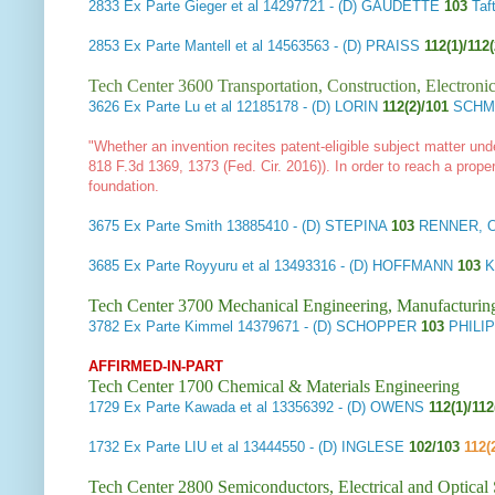
2833
Ex Parte Gieger et al
14297721 - (D) GAUDETTE
103
Taf
2853
Ex Parte Mantell et al
14563563 - (D) PRAISS
112(1)/112
Tech Center 3600 Transportation, Construction, Electron
3626
Ex Parte Lu et al
12185178 - (D) LORIN
112(2)/101
SCHME
"Whether an invention recites patent-eligible subject matter unde
818 F.3d 1369, 1373 (Fed. Cir. 2016)). In order to reach a proper 
foundation.
3675
Ex Parte Smith
13885410 - (D) STEPINA
103
RENNER, O
3685
Ex Parte Royyuru et al
13493316 - (D) HOFFMANN
103
K
Tech Center 3700 Mechanical Engineering, Manufacturin
3782
Ex Parte Kimmel
14379671 - (D) SCHOPPER
103
PHILI
AFFIRMED-IN-PART
Tech Center 1700 Chemical & Materials Engineering
1729
Ex Parte Kawada et al
13356392 - (D) OWENS
112(1)/112
1732
Ex Parte LIU et al
13444550 - (D) INGLESE
102/103
112(
Tech Center 2800 Semiconductors, Electrical and Optica