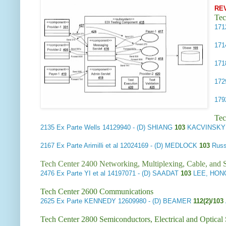
RE
Tec
17
17
17
17
17
Tec
2135
Ex Parte Wells
14129940 - (D) SHIANG
103
KACVINSKY 
2167
Ex Parte Arimilli et al
12024169 - (D) MEDLOCK
103
Russ
Tech Center 2400 Networking, Multiplexing, Cable, and S
2476
Ex Parte YI et al
14197071 - (D) SAADAT
103
LEE, HON
Tech Center 2600 Communications
2625
Ex Parte KENNEDY
12609980 - (D) BEAMER
112(2)/103
Tech Center 2800 Semiconductors, Electrical and Optica