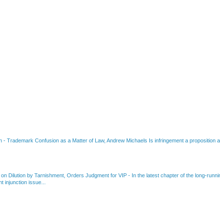
on
-
Trademark Confusion as a Matter of Law, Andrew Michaels Is infringement a proposition ab
 on Dilution by Tarnishment, Orders Judgment for VIP
-
In the latest chapter of the long-ru
 injunction issue...