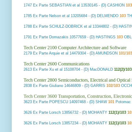
1747
Ex Parte SEBASTIAN et al
13530145 - (D) CASHION
103
1785
Ex Parte Nelson et al
13205684 - (D) DELMENDO
103
TH
1788
Ex Parte SCHULZ-DOBRICK et al
13344802 - (D) HAST
1791
Ex Parte Domazakis
10577659 - (D) HASTINGS
103
OBLO
Tech Center 2100 Computer Architecture and Software
2179
Ex Parte Arquie et al
14479304 - (D) AMUNDSON
101/10
Tech Center 2600 Communications
2613
Ex Parte Xu et al
15108704 - (D) MacDONALD
112(2)/103
Tech Center 2800 Semiconductors, Electrical and Optica
2838
Ex Parte Giuliano
14646809 - (D) GARRIS
102/103
OCCH
Tech Center 3600 Transportation, Construction, Electron
3623
Ex Parte POPESCU
14097468 - (D) SHAW
101
Potomac 
3626
Ex Parte Lorsch
13856732 - (D) MOHANTY
112(1)/103
10
3626
Ex Parte Lorsch
13857234 - (D) MOHANTY
112(1)/103
10