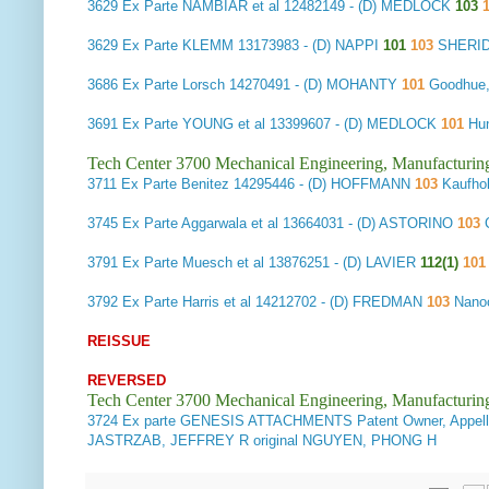
3629
Ex Parte NAMBIAR et al
12482149 - (D) MEDLOCK
103
1
3629
Ex Parte KLEMM
13173983 - (D) NAPPI
101
103
SHERID
3686
Ex Parte Lorsch
14270491 - (D) MOHANTY
101
Goodhue,
3691 Ex Parte YOUNG et al 13399607 - (D) MEDLOCK
101
Hu
Tech Center 3700 Mechanical Engineering, Manufacturin
3711
Ex Parte Benitez
14295446 - (D) HOFFMANN
103
Kaufho
3745
Ex Parte Aggarwala et al
13664031 - (D) ASTORINO
103
C
3791
Ex Parte Muesch et al
13876251 - (D) LAVIER
112(1)
101
3792
Ex Parte Harris et al
14212702 - (D) FREDMAN
103
Nano
REISSUE
REVERSED
Tech Center 3700 Mechanical Engineering, Manufacturin
3724
Ex parte GENESIS ATTACHMENTS Patent Owner, Appell
JASTRZAB, JEFFREY R original NGUYEN, PHONG H