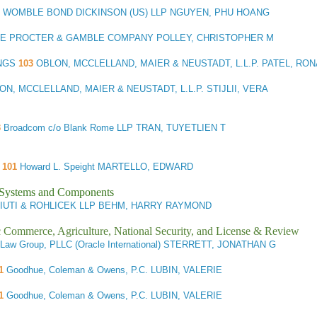
WOMBLE BOND DICKINSON (US) LLP NGUYEN, PHU HOANG
E PROCTER & GAMBLE COMPANY POLLEY, CHRISTOPHER M
INGS
103
OBLON, MCCLELLAND, MAIER & NEUSTADT, L.L.P. PATEL, RON
N, MCCLELLAND, MAIER & NEUSTADT, L.L.P. STIJLII, VERA
3
Broadcom c/o Blank Rome LLP TRAN, TUYETLIEN T
101
Howard L. Speight MARTELLO, EDWARD
l Systems and Components
IUTI & ROHLICEK LLP BEHM, HARRY RAYMOND
ic Commerce, Agriculture, National Security, and License & Review
Law Group, PLLC (Oracle International) STERRETT, JONATHAN G
1
Goodhue, Coleman & Owens, P.C. LUBIN, VALERIE
1
Goodhue, Coleman & Owens, P.C. LUBIN, VALERIE