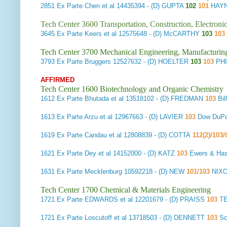
2851
Ex Parte Chen et al
14435394 - (D) GUPTA
102
101
HAYN
Tech Center 3600 Transportation, Construction, Electron
3645
Ex Parte Keers et al
12575648 - (D) McCARTHY
103
103
Tech Center 3700 Mechanical Engineering, Manufacturin
3793
Ex Parte Bruggers
12527632 - (D) HOELTER
103
103
PH
AFFIRMED
Tech Center 1600 Biotechnology and Organic Chemistry
1612
Ex Parte Bhutada et al
13518102 - (D) FREDMAN
103
Bil
1613
Ex Parte Arzu et al
12967663 - (D) LAVIER
103
Dow DuPo
1619
Ex Parte Candau et al
12808839 - (D) COTTA
112(2)/103
1621
Ex Parte Dey et al
14152000 - (D) KATZ
103
Ewers & H
1631
Ex Parte Mecklenburg
10592218 - (D) NEW
101/103
NIX
Tech Center 1700 Chemical & Materials Engineering
1721
Ex Parte EDWARDS et al
12201679 - (D) PRAISS
103
TE
1721
Ex Parte Loscutoff et al
13718503 - (D) DENNETT
103
Sc