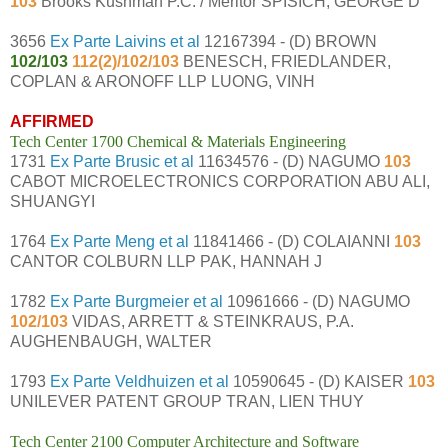
103
Brooks Kushman P.C. / Meritor SPISICH, GEORGE D
3656
Ex Parte Laivins et al
12167394 - (D) BROWN
102/103
112(2)/102/103
BENESCH, FRIEDLANDER,
COPLAN & ARONOFF LLP LUONG, VINH
AFFIRMED
Tech Center 1700 Chemical & Materials Engineering
1731
Ex Parte Brusic et al
11634576 - (D) NAGUMO
103
CABOT MICROELECTRONICS CORPORATION ABU ALI,
SHUANGYI
1764
Ex Parte Meng et al
11841466 - (D) COLAIANNI
103
CANTOR COLBURN LLP PAK, HANNAH J
1782
Ex Parte Burgmeier et al
10961666 - (D) NAGUMO
102/103
VIDAS, ARRETT & STEINKRAUS, P.A.
AUGHENBAUGH, WALTER
1793
Ex Parte Veldhuizen et al
10590645 - (D) KAISER
103
UNILEVER PATENT GROUP TRAN, LIEN THUY
Tech Center 2100 Computer Architecture and Software