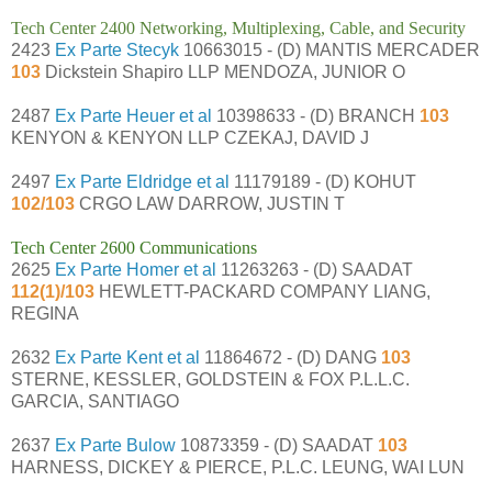
Tech Center 2400 Networking, Multiplexing, Cable, and Security
2423
Ex Parte Stecyk
10663015 - (D) MANTIS MERCADER
103
Dickstein Shapiro LLP MENDOZA, JUNIOR O
2487
Ex Parte Heuer et al
10398633 - (D) BRANCH
103
KENYON & KENYON LLP CZEKAJ, DAVID J
2497
Ex Parte Eldridge et al
11179189 - (D) KOHUT
102/103
CRGO LAW DARROW, JUSTIN T
Tech Center 2600 Communications
2625
Ex Parte Homer et al
11263263 - (D) SAADAT
112(1)/103
HEWLETT-PACKARD COMPANY LIANG,
REGINA
2632
Ex Parte Kent et al
11864672 - (D) DANG
103
STERNE, KESSLER, GOLDSTEIN & FOX P.L.L.C.
GARCIA, SANTIAGO
2637
Ex Parte Bulow
10873359 - (D) SAADAT
103
HARNESS, DICKEY & PIERCE, P.L.C. LEUNG, WAI LUN