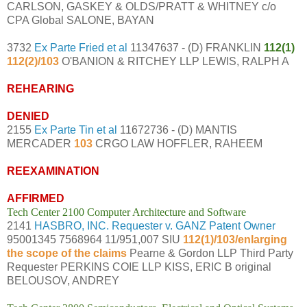
CARLSON, GASKEY & OLDS/PRATT & WHITNEY c/o
CPA Global SALONE, BAYAN
3732
Ex Parte Fried et al
11347637 - (D) FRANKLIN
112(1)
112(2)/103
O'BANION & RITCHEY LLP LEWIS, RALPH A
REHEARING
DENIED
2155
Ex Parte Tin et al
11672736 - (D) MANTIS
MERCADER
103
CRGO LAW HOFFLER, RAHEEM
REEXAMINATION
AFFIRMED
Tech Center 2100 Computer Architecture and Software
2141
HASBRO, INC. Requester v. GANZ Patent Owner
95001345 7568964 11/951,007 SIU
112(1)/103/enlarging
the scope of the claims
Pearne & Gordon LLP Third Party
Requester PERKINS COIE LLP KISS, ERIC B original
BELOUSOV, ANDREY