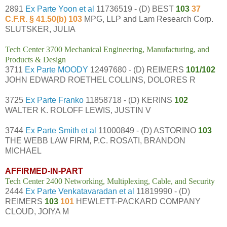
2891
Ex Parte Yoon et al
11736519 - (D) BEST
103
37
C.F.R. § 41.50(b) 103
MPG, LLP and Lam Research Corp.
SLUTSKER, JULIA
Tech Center 3700 Mechanical Engineering, Manufacturing, and
Products & Design
3711
Ex Parte MOODY
12497680 - (D) REIMERS
101/102
JOHN EDWARD ROETHEL COLLINS, DOLORES R
3725
Ex Parte Franko
11858718 - (D) KERINS
102
WALTER K. ROLOFF LEWIS, JUSTIN V
3744
Ex Parte Smith et al
11000849 - (D) ASTORINO
103
THE WEBB LAW FIRM, P.C. ROSATI, BRANDON
MICHAEL
AFFIRMED-IN-PART
Tech Center 2400 Networking, Multiplexing, Cable, and Security
2444
Ex Parte Venkatavaradan et al
11819990 - (D)
REIMERS
103
101
HEWLETT-PACKARD COMPANY
CLOUD, JOIYA M