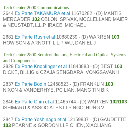
Tech Center 2600 Communications
2644
Ex Parte TAKAMURA et al
11670282 - (D) MANTIS
MERCADER
102
OBLON, SPIVAK, MCCLELLAND MAIER
& NEUSTADT, L.L.P. IRACE, MICHAEL
2681
Ex Parte Rush et al
10880239 - (D) WARREN
103
HOWISON & ARNOTT, L.L.P WU, DANIEL J
Tech Center 2800 Semiconductors, Electrical and Optical Systems
and Components
2829
Ex Parte Knoblinger et al
11843883 - (D) BEST
103
DICKE, BILLIG & CZAJA SENGDARA, VONGSAVANH
2837
Ex Parte Bodin
12458523 - (D) FRANKLIN
103
NIXON & VANDERHYE, PC LIAN, MANG TIN BIK
2846
Ex Parte Chin et al
11465744 - (D) WARREN
102/103
ISHIMARU & ASSOCIATES LLP NGO, HUNG V
2847
Ex Parte Yoshinaga et al
12159837 - (D) GAUDETTE
103
PEARNE & GORDON LLP CHEN, XIAOLIANG