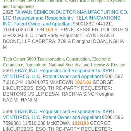
Tech Center 2800 Semiconductors, Electrical and Optical Systems
and Components
2825
TAIWAN SEMICONDUCTOR MANUFACTURING CO.
LTD Requester and Respondent v. TELA INNOVATIONS,
INC. Patent Owner and Appellant
95001832 7441211
11/145,025 DILLON
103
STERNE, KESSLER, GOLDSTEIN
& FOX P.L.L.C. Third Party Requester: HAYNES AND
BOONE, LLP CABRERA, ZOILA E original DOAN, NGHIA
M
Tech Center 3600 Transportation, Construction, Electronic
Commerce, Agriculture, National Security, and License & Review
3691
EBAY, INC. Requester and Respondent v. XPRT
VENTURES, LLC. Patent Owner and Appellant
95001597
7,610,244 10/044,075 McKEOWN
102/103
GEORGE
LIKOUREZOS, ESQ. THIRD-PARTY REQUESTER:
DENTONS US LLP DESAI, RACHNA SINGH original
KAZIMI, HANI M
3696
EBAY, INC. Requester and Respondent v. XPRT
VENTURES, LLC. Patent Owner and Appellant
95001596
7599881 11/510,088 McKEOWN
102/103
GEORGE
LIKOUREZOS, ESQ. THIRD-PARTY REQUESTER: