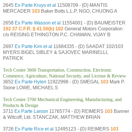
2645
Ex Parte Kruys et al
11508709 - (D) MANTIS
MERCADER
103
Baker Botts L.L.P. NGO, CHUONG A
2658
Ex Parte Wasson et al
11554001 - (D) BAUMEISTER
102 37 C.F.R. § 41.50(b) 102
General Motors Corporation
c/o REISING ETHINGTON P.C. CHAWAN, VIJAY B
2697
Ex Parte Kim et al
11684335 - (D) SAADAT 102/103
MYERS BIGEL SIBLEY & SAJOVEC MARINELLI,
PATRICK
Tech Center 3600 Transportation, Construction, Electronic
Commerce, Agriculture, National Security, and License & Review
3652
Ex Parte Hylen
11922998 - (D) SMEGAL
103
Mark P.
Stone LOWE, MICHAEL S
Tech Center 3700 Mechanical Engineering, Manufacturing, and
Products & Design
3711
Ex Parte Larson
11765774 - (D) REIMERS
103
Banner
& Witcoff, Ltd. STANCZAK, MATTHEW BRIAN
3726
Ex Parte Rice et al
12495123 - (D) REIMERS
103