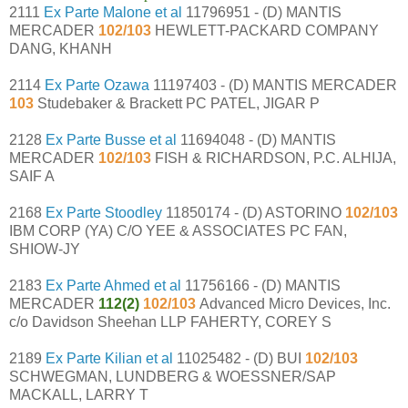
2111
Ex Parte Malone et al
11796951 - (D) MANTIS
MERCADER
102/103
HEWLETT-PACKARD COMPANY
DANG, KHANH
2114
Ex Parte Ozawa
11197403 - (D) MANTIS MERCADER
103
Studebaker & Brackett PC PATEL, JIGAR P
2128
Ex Parte Busse et al
11694048 - (D) MANTIS
MERCADER
102/103
FISH & RICHARDSON, P.C. ALHIJA,
SAIF A
2168
Ex Parte Stoodley
11850174 - (D) ASTORINO
102/103
IBM CORP (YA) C/O YEE & ASSOCIATES PC FAN,
SHIOW-JY
2183
Ex Parte Ahmed et al
11756166 - (D) MANTIS
MERCADER
112(2)
102/103
Advanced Micro Devices, Inc.
c/o Davidson Sheehan LLP FAHERTY, COREY S
2189
Ex Parte Kilian et al
11025482 - (D) BUI
102/103
SCHWEGMAN, LUNDBERG & WOESSNER/SAP
MACKALL, LARRY T