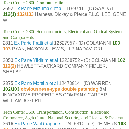
Tech Center 2600 Communications
2692
Ex Parte Mizumaki et al
11189741 - (D) SAADAT
112(1)
102/103
Harness, Dickey & Pierce P.L.C. LEE, GENE
W
Tech Center 2800 Semiconductors, Electrical and Optical Systems
and Components
2811
Ex Parte Fratti et al
12627957 - (D) COLAIANNI
103
103
RYAN, MASON & LEWIS, LLP NADAV, ORI
2853
Ex Parte Yildirim et al
12238752 - (D) COLAIANNI
102
112(2)
HEWLETT-PACKARD COMPANY FIDLER,
SHELBY
2875
Ex Parte Marttila et al
12473814 - (D) WARREN
102/103
obviousness-type double patenting
3M
INNOVATIVE PROPERTIES COMPANY CARTER,
WILLIAM JOSEPH
Tech Center 3600 Transportation, Construction, Electronic
Commerce, Agriculture, National Security, and License & Review
3616
Ex Parte VanRaaphorst
12416310 - (D) REIMERS
103