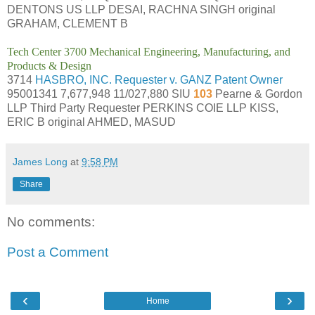
DENTONS US LLP DESAI, RACHNA SINGH original
GRAHAM, CLEMENT B
Tech Center 3700 Mechanical Engineering, Manufacturing, and
Products & Design
3714
HASBRO, INC. Requester v. GANZ Patent Owner
95001341 7,677,948 11/027,880 SIU
103
Pearne & Gordon
LLP Third Party Requester PERKINS COIE LLP KISS,
ERIC B original AHMED, MASUD
James Long
at
9:58 PM
Share
No comments:
Post a Comment
‹
›
Home