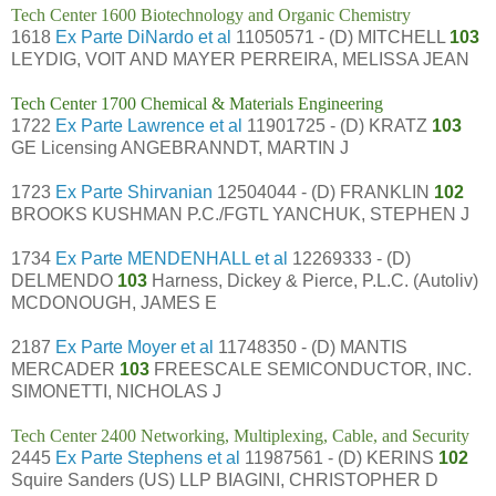
Tech Center 1600 Biotechnology and Organic Chemistry
1618
Ex Parte DiNardo et al
11050571 - (D) MITCHELL
103
LEYDIG, VOIT AND MAYER PERREIRA, MELISSA JEAN
Tech Center 1700 Chemical & Materials Engineering
1722
Ex Parte Lawrence et al
11901725 - (D) KRATZ
103
GE Licensing ANGEBRANNDT, MARTIN J
1723
Ex Parte Shirvanian
12504044 - (D) FRANKLIN
102
BROOKS KUSHMAN P.C./FGTL YANCHUK, STEPHEN J
1734
Ex Parte MENDENHALL et al
12269333 - (D)
DELMENDO
103
Harness, Dickey & Pierce, P.L.C. (Autoliv)
MCDONOUGH, JAMES E
2187
Ex Parte Moyer et al
11748350 - (D) MANTIS
MERCADER
103
FREESCALE SEMICONDUCTOR, INC.
SIMONETTI, NICHOLAS J
Tech Center 2400 Networking, Multiplexing, Cable, and Security
2445
Ex Parte Stephens et al
11987561 - (D) KERINS
102
Squire Sanders (US) LLP BIAGINI, CHRISTOPHER D