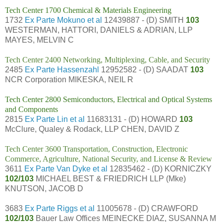
Tech Center 1700 Chemical & Materials Engineering
1732
Ex Parte Mokuno et al
12439887 - (D) SMITH
103
WESTERMAN, HATTORI, DANIELS & ADRIAN, LLP
MAYES, MELVIN C
Tech Center 2400 Networking, Multiplexing, Cable, and Security
2485
Ex Parte Hassenzahl
12952582 - (D) SAADAT
103
NCR Corporation MIKESKA, NEIL R
Tech Center 2800 Semiconductors, Electrical and Optical Systems
and Components
2815
Ex Parte Lin et al
11683131 - (D) HOWARD
103
McClure, Qualey & Rodack, LLP CHEN, DAVID Z
Tech Center 3600 Transportation, Construction, Electronic
Commerce, Agriculture, National Security, and License & Review
3611
Ex Parte Van Dyke et al
12835462 - (D) KORNICZKY
102/103
MICHAEL BEST & FRIEDRICH LLP (Mke)
KNUTSON, JACOB D
3683
Ex Parte Riggs et al
11005678 - (D) CRAWFORD
102/103
Bauer Law Offices MEINECKE DIAZ, SUSANNA M