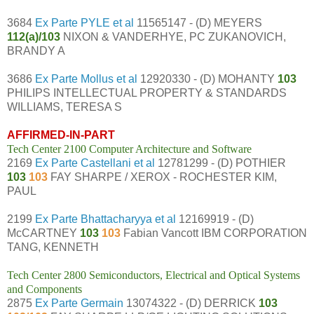
3684
Ex Parte PYLE et al
11565147 - (D) MEYERS
112(a)/103
NIXON & VANDERHYE, PC ZUKANOVICH,
BRANDY A
3686
Ex Parte Mollus et al
12920330 - (D) MOHANTY
103
PHILIPS INTELLECTUAL PROPERTY & STANDARDS
WILLIAMS, TERESA S
AFFIRMED-IN-PART
Tech Center 2100 Computer Architecture and Software
2169
Ex Parte Castellani et al
12781299 - (D) POTHIER
103
103
FAY SHARPE / XEROX - ROCHESTER KIM,
PAUL
2199
Ex Parte Bhattacharyya et al
12169919 - (D)
McCARTNEY
103
103
Fabian Vancott IBM CORPORATION
TANG, KENNETH
Tech Center 2800 Semiconductors, Electrical and Optical Systems
and Components
2875
Ex Parte Germain
13074322 - (D) DERRICK
103