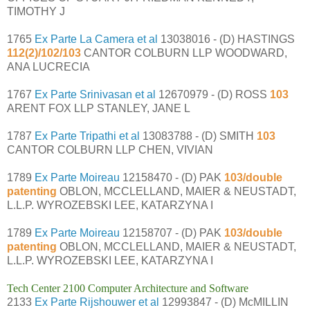
TIMOTHY J
1765
Ex Parte La Camera et al
13038016 - (D) HASTINGS
112(2)/102/103
CANTOR COLBURN LLP WOODWARD,
ANA LUCRECIA
1767
Ex Parte Srinivasan et al
12670979 - (D) ROSS
103
ARENT FOX LLP STANLEY, JANE L
1787
Ex Parte Tripathi et al
13083788 - (D) SMITH
103
CANTOR COLBURN LLP CHEN, VIVIAN
1789
Ex Parte Moireau
12158470 - (D) PAK
103/double
patenting
OBLON, MCCLELLAND, MAIER & NEUSTADT,
L.L.P. WYROZEBSKI LEE, KATARZYNA I
1789
Ex Parte Moireau
12158707 - (D) PAK
103/double
patenting
OBLON, MCCLELLAND, MAIER & NEUSTADT,
L.L.P. WYROZEBSKI LEE, KATARZYNA I
Tech Center 2100 Computer Architecture and Software
2133
Ex Parte Rijshouwer et al
12993847 - (D) McMILLIN