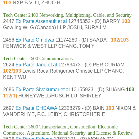
103
NXP B.V. LI, ZHUO H
Tech Center 2400 Networking, Multiplexing, Cable, and Security
2447
Ex Parte Arsenault et al
12745352 - (D) BARRY
103
Gowling WLG (Canada) LLP JOSHI, SURAJ M
2456
Ex Parte Omidyar
11174280 - (D) SAADAT
102/103
FENWICK & WEST LLP CHANG, TOM Y
Tech Center 2600 Communications
2624
Ex Parte Jang et al
12783473 - (D) PER CURIAM
102/103
Lewis Roca Rothgerber Christie LLP CHANG,
KENT WU
2686
Ex Parte Sivakumar et al
13155923 - (D) SHIANG
103
112(1)
HONEYWELL/HUSCH LU, SHIRLEY
2697
Ex Parte OHSAWA
12328279 - (D) BAIN
103
NIXON &
VANDERHYE, P.C. LEIBY, CHRISTOPHER E
Tech Center 3600 Transportation, Construction, Electronic
Commerce, Agriculture, National Security, and License & Review