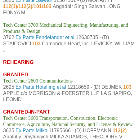
3626
Ex Parte Salwan
12587101 - (D) MOHANTY
112(1)/112(2)/101/103
Angadbir Singh Salwan LONG,
FONYA M
Tech Center 3700 Mechanical Engineering, Manufacturing, and
Products & Design
3762
Ex Parte Fendelander et al
12630735 - (D)
STAICOVICI
103
Cambridge Heart, Inc. LEVICKY, WILLIAM
J
REHEARING
GRANTED
Tech Center 2600 Communications
2625
Ex Parte Hotelling et al
12118659 - (D) DEJMEK
103
APPLE c/o MORRISON & FOERSTER LLP LA SHAPIRO,
LEONID
GRANTED-IN-PART
Tech Center 3600 Transportation, Construction, Electronic
Commerce, Agriculture, National Security, and License & Review
3635
Ex Parte Milka
11795666 - (D) HOFFMANN
112(2)
Anatoliy Dmytrovych MILKA ADAMOS, THEODORE V