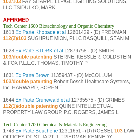
102/103
FAY SHARPE LLP/GE LIGHTING SOLUTIONS,
LLC TSIDULKO, MARK
AFFIRMED
Tech Center 1600 Biotechnology and Organic Chemistry
1613
Ex Parte Khopade et al
12601429 - (D) FREDMAN
112(2)/103
SUGHRUE MION, PLLC BASQUILL, SEAN M
1628
Ex Parte STORK et al
12879758 - (D) SMITH
103/double patenting
STERNE, KESSLER, GOLDSTEIN
& FOX P.L.L.C. THOMAS, TIMOTHY P
1631
Ex Parte Brown
11359437 - (D) McCOLLUM
103/double patenting
Robert Bosch Healthcare Systems,
Inc. HARWARD, SOREN T
1644
Ex Parte Grunewald et al
12735575 - (D) GRIMES
112(1)/double patenting
QUINE INTELLECTUAL
PROPERTY LAW GROUP, P.C. ROGERS, JAMES L
Tech Center 1700 Chemical & Materials Engineering
1743
Ex Parte Boucherie
12311651 - (D) ROESEL
103
LAW
OFFICES OF STUART J. FRIEDMAN KENNEDY,