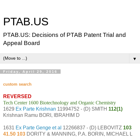
PTAB.US
PTAB.US: Decisions of PTAB Patent Trial and
Appeal Board
▼
Friday, April 29, 2016
custom search
REVERSED
Tech Center 1600 Biotechnology and Organic Chemistry
1629
Ex Parte Krishnan
11994752 - (D) SMITH
112(1)
Krishnan Ramu BORI, IBRAHIM D
1631
Ex Parte Genge et al
12266837 - (D) LEBOVITZ
103
41.50 103
DORITY & MANNING, P.A. BORIN, MICHAEL L