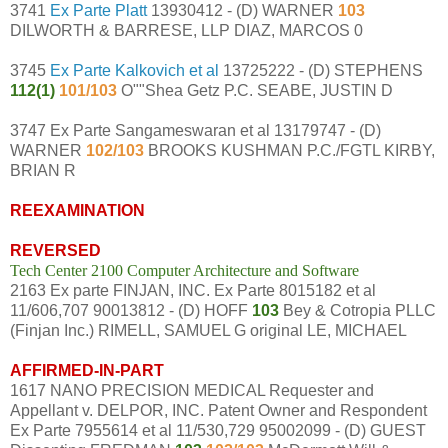
3741
Ex Parte Platt
13930412 - (D) WARNER
103
DILWORTH & BARRESE, LLP DIAZ, MARCOS 0
3745
Ex Parte Kalkovich et al
13725222 - (D) STEPHENS
112(1)
101/103
O""Shea Getz P.C. SEABE, JUSTIN D
3747 Ex Parte Sangameswaran et al 13179747 - (D)
WARNER
102/103
BROOKS KUSHMAN P.C./FGTL KIRBY,
BRIAN R
REEXAMINATION
REVERSED
Tech Center 2100 Computer Architecture and Software
2163 Ex parte FINJAN, INC. Ex Parte 8015182 et al
11/606,707 90013812 - (D) HOFF
103
Bey & Cotropia PLLC
(Finjan Inc.) RIMELL, SAMUEL G original LE, MICHAEL
AFFIRMED-IN-PART
1617 NANO PRECISION MEDICAL Requester and
Appellant v. DELPOR, INC. Patent Owner and Respondent
Ex Parte 7955614 et al 11/530,729 95002099 - (D) GUEST