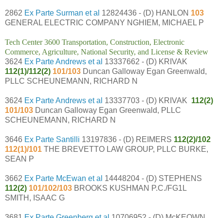
2862
Ex Parte Surman et al
12824436 - (D) HANLON
103
GENERAL ELECTRIC COMPANY NGHIEM, MICHAEL P
Tech Center 3600 Transportation, Construction, Electronic
Commerce, Agriculture, National Security, and License & Review
3624
Ex Parte Andrews et al
13337662 - (D) KRIVAK
112(1)/112(2)
101/103
Duncan Galloway Egan Greenwald,
PLLC SCHEUNEMANN, RICHARD N
3624
Ex Parte Andrews et al
13337703 - (D) KRIVAK
112(2)
101/103
Duncan Galloway Egan Greenwald, PLLC
SCHEUNEMANN, RICHARD N
3646
Ex Parte Santilli
13197836 - (D) REIMERS
112(2)/102
112(1)/101
THE BREVETTO LAW GROUP, PLLC BURKE,
SEAN P
3662
Ex Parte McEwan et al
14448204 - (D) STEPHENS
112(2)
101/102/103
BROOKS KUSHMAN P.C./FG1L
SMITH, ISAAC G
3681
Ex Parte Greenberg et al
10706952 - (D) McKEOWN