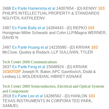
2486
Ex Parte Hamersma et al
14007654 - (D) KENNY
103
PHILIPS INTELLECTUAL PROPERTY & STANDARDS
NGUYEN, KATHLEENV
2487
Ex Parte Bally et al
14264443 - (D) REPKO
103
Honigman Miller Schwartz and Cohn LLP/Magna WERNER,
DAVID N
2487
Ex Parte Huang et al
14235080 - (D) KRIVAK
103
McClure, Qualey & Rodack, LLP SULLIVAN, TYLER
Tech Center 2600 Communications
2637
Ex Parte Feng et al
15048924 - (D) KRIVAK
103/OTDP
Joseph R. Baker, APC Gavrilovich, Dodd &
Lindsey LL WOLDEKIDAN, HIBRET ASNAKE
Tech Center 2800 Semiconductors, Electrical and Optical Systems
and Components
2818
Ex Parte Lee et al
14286562 - (D) HANLON
103
TEXAS INSTRUMENTS IN CORPORA TED PARK,
SAMUEL