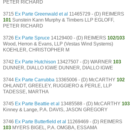
PETER RICHARD
3715
Ex Parte Greenwald et al
11465729 - (D) REIMERS
101
Sunstein Kann Murphy & Timbers LLP EGLOFF,
PETER RICHARD
3726
Ex Parte Spruce
14129400 - (D) REIMERS
102/103
Wood, Herron & Evans, LLP (Vestas Wind Systems)
KOEHLER, CHRISTOPHER M
3742
Ex Parte Hutchison
13427507 - (D) WARNER
103
DUNNER, DIALLO IGWE DUNNER, DIALLO IGWE
3744
Ex Parte Carrubba
13365006 - (D) McCARTHY
102
OHLANDT, GREELEY, RUGGIERO & PERLE, LLP
TADESSE, MARTHA
3745
Ex Parte Beattie et al
13485588 - (D) McCARTHY
103
Kinney & Lange, P.A. DAVIS, JASON GREGORY
3746
Ex Parte Butterfield et al
11269469 - (D) REIMERS
103
MYERS BIGEL, P.A. OMGBA, ESSAMA