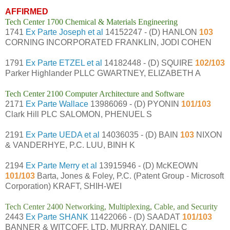
AFFIRMED
Tech Center 1700 Chemical & Materials Engineering
1741
Ex Parte Joseph et al
14152247 - (D) HANLON
103
CORNING INCORPORATED FRANKLIN, JODI COHEN
1791
Ex Parte ETZEL et al
14182448 - (D) SQUIRE
102/103
Parker Highlander PLLC GWARTNEY, ELIZABETH A
Tech Center 2100 Computer Architecture and Software
2171
Ex Parte Wallace
13986069 - (D) PYONIN
101/103
Clark Hill PLC SALOMON, PHENUEL S
2191
Ex Parte UEDA et al
14036035 - (D) BAIN
103
NIXON
& VANDERHYE, P.C. LUU, BINH K
2194
Ex Parte Merry et al
13915946 - (D) McKEOWN
101/103
Barta, Jones & Foley, P.C. (Patent Group - Microsoft
Corporation) KRAFT, SHIH-WEI
Tech Center 2400 Networking, Multiplexing, Cable, and Security
2443
Ex Parte SHANK
11422066 - (D) SAADAT
101/103
BANNER & WITCOFF, LTD. MURRAY, DANIEL C