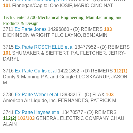
101
Finnegan/Capital One IOSIF, MARIO CINCINAT
Tech Center 3700 Mechanical Engineering, Manufacturing, and
Products & Design
3711
Ex Parte Jones
14296860 - (D) REIMERS
103
DICKINSON WRIGHT PLLC LAYNO, BENJAMIN
3715
Ex Parte ROSCHELLE et al
13477952 - (D) REIMERS
101
SHUMAKER & SIEFFERT, P.A. FLETCHER, JERRY-
DARYL
3716
Ex Parte Curtis et al
14221852 - (D) REIMERS
112(1)
Dority & Manning P.A. and Google LLC SKAARUP, JASON
M
3736
Ex Parte Weber et al
13983217 - (D) FLAX
103
American Air Liquide, Inc. FERNANDES, PATRICK M
3741
Ex Parte Haynes et al
13470577 - (D) REIMERS
112(2)
102/103
GENERAL ELECTRIC COMPANY CHAU,
ALAIN