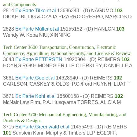
and Components
2814
Ex Parte Tilke et al
13686343 - (D) NAGUMO
103
DICKE, BILLIG & CZAJA PIZARRO CRESPO, MARCOS D
2828
Ex Parte Müller et al
15155152 - (D) HANLON
103
Wendy W. Koba NIU, XINNING
Tech Center 3600 Transportation, Construction, Electronic
Commerce, Agriculture, National Security, and License & Review
3643
Ex Parte PETERSEN
14920904 - (D) REIMERS
103
HOYNG ROKH MONEGIER LLP CLERKLEY, DANIELLE A
3661
Ex Parte Gee et al
14628940 - (D) REIMERS
102
CARLSON, GASKEY & OLDS, P.C./Ford HUYNH, LUAT T
3671
Ex Parte Kohl et al
15500158 - (D) REIMERS
102
McNair Law Firm, P.A. Husqvarna TORRES, ALICIA M
Tech Center 3700 Mechanical Engineering, Manufacturing, and
Products & Design
3715
Ex Parte Greenwald et al
11455493 - (D) REIMERS
101
Sunstein Kann Murphy & Timbers LLP EGLOFF,