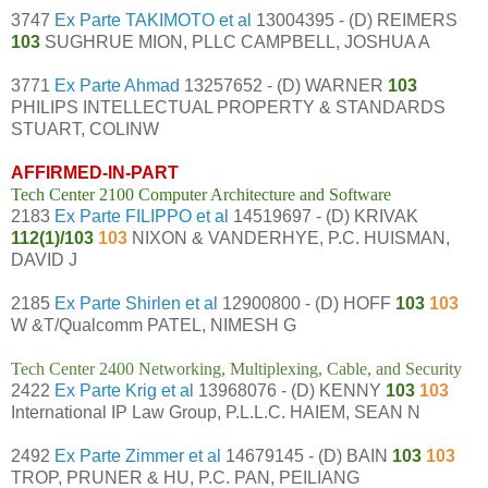
3747
Ex Parte TAKIMOTO et al
13004395 - (D) REIMERS
103
SUGHRUE MION, PLLC CAMPBELL, JOSHUA A
3771
Ex Parte Ahmad
13257652 - (D) WARNER
103
PHILIPS INTELLECTUAL PROPERTY & STANDARDS
STUART, COLINW
AFFIRMED-IN-PART
Tech Center 2100 Computer Architecture and Software
2183
Ex Parte FILIPPO et al
14519697 - (D) KRIVAK
112(1)/103
103
NIXON & VANDERHYE, P.C. HUISMAN,
DAVID J
2185
Ex Parte Shirlen et al
12900800 - (D) HOFF
103
103
W &T/Qualcomm PATEL, NIMESH G
Tech Center 2400 Networking, Multiplexing, Cable, and Security
2422
Ex Parte Krig et al
13968076 - (D) KENNY
103
103
International IP Law Group, P.L.L.C. HAIEM, SEAN N
2492
Ex Parte Zimmer et al
14679145 - (D) BAIN
103
103
TROP, PRUNER & HU, P.C. PAN, PEILIANG