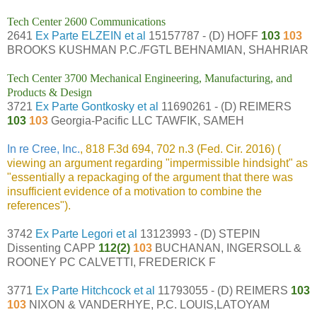
Tech Center 2600 Communications
2641
Ex Parte ELZEIN et al
15157787 - (D) HOFF
103
103
BROOKS KUSHMAN P.C./FGTL BEHNAMIAN, SHAHRIAR
Tech Center 3700 Mechanical Engineering, Manufacturing, and
Products & Design
3721
Ex Parte Gontkosky et al
11690261 - (D) REIMERS
103
103
Georgia-Pacific LLC TAWFIK, SAMEH
In re Cree, Inc.
, 818 F.3d 694, 702 n.3 (Fed. Cir. 2016) (
viewing an argument regarding "impermissible hindsight" as
"essentially a repackaging of the argument that there was
insufficient evidence of a motivation to combine the
references").
3742
Ex Parte Legori et al
13123993 - (D) STEPIN
Dissenting CAPP
112(2)
103
BUCHANAN, INGERSOLL &
ROONEY PC CALVETTI, FREDERICK F
3771
Ex Parte Hitchcock et al
11793055 - (D) REIMERS
103
103
NIXON & VANDERHYE, P.C. LOUIS,LATOYAM