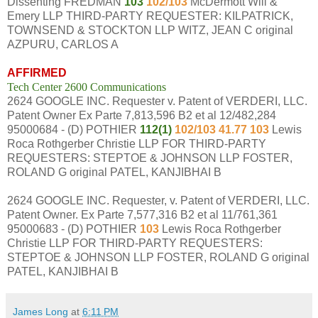
Dissenting FREDMAN
103
102/103
McDermott Will &
Emery LLP THIRD-PARTY REQUESTER: KILPATRICK,
TOWNSEND & STOCKTON LLP WITZ, JEAN C original
AZPURU, CARLOS A
AFFIRMED
Tech Center 2600 Communications
2624 GOOGLE INC. Requester v. Patent of VERDERI, LLC.
Patent Owner Ex Parte 7,813,596 B2 et al 12/482,284
95000684 - (D) POTHIER
112(1)
102/103 41.77 103
Lewis
Roca Rothgerber Christie LLP FOR THIRD-PARTY
REQUESTERS: STEPTOE & JOHNSON LLP FOSTER,
ROLAND G original PATEL, KANJIBHAI B
2624 GOOGLE INC. Requester, v. Patent of VERDERI, LLC.
Patent Owner. Ex Parte 7,577,316 B2 et al 11/761,361
95000683 - (D) POTHIER
103
Lewis Roca Rothgerber
Christie LLP FOR THIRD-PARTY REQUESTERS:
STEPTOE & JOHNSON LLP FOSTER, ROLAND G original
PATEL, KANJIBHAI B
James Long
at
6:11 PM