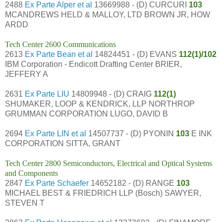
2488
Ex Parte Alper et al
13669988 - (D) CURCURI
103
MCANDREWS HELD & MALLOY, LTD BROWN JR, HOW
ARDD
Tech Center 2600 Communications
2613
Ex Parte Bean et al
14824451 - (D) EVANS
112(1)/102
IBM Corporation - Endicott Drafting Center BRIER,
JEFFERY A
2631
Ex Parte LIU
14809948 - (D) CRAIG
112(1)
SHUMAKER, LOOP & KENDRICK, LLP NORTHROP
GRUMMAN CORPORATION LUGO, DAVID B
2694
Ex Parte LIN et al
14507737 - (D) PYONIN
103
E INK
CORPORATION SITTA, GRANT
Tech Center 2800 Semiconductors, Electrical and Optical Systems
and Components
2847
Ex Parte Schaefer
14652182 - (D) RANGE
103
MICHAEL BEST & FRIEDRICH LLP (Bosch) SAWYER,
STEVEN T