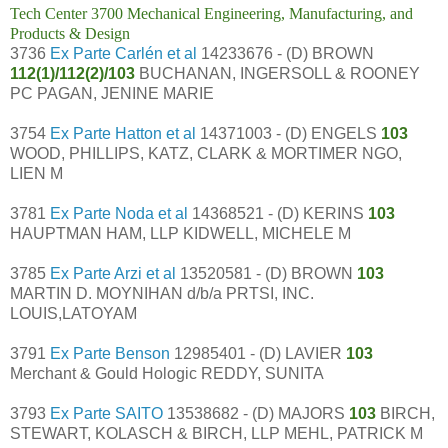
Tech Center 3700 Mechanical Engineering, Manufacturing, and
Products & Design
3736
Ex Parte Carlén et al
14233676 - (D) BROWN
112(1)/112(2)/103
BUCHANAN, INGERSOLL & ROONEY
PC PAGAN, JENINE MARIE
3754
Ex Parte Hatton et al
14371003 - (D) ENGELS
103
WOOD, PHILLIPS, KATZ, CLARK & MORTIMER NGO,
LIEN M
3781
Ex Parte Noda et al
14368521 - (D) KERINS
103
HAUPTMAN HAM, LLP KIDWELL, MICHELE M
3785
Ex Parte Arzi et al
13520581 - (D) BROWN
103
MARTIN D. MOYNIHAN d/b/a PRTSI, INC.
LOUIS,LATOYAM
3791
Ex Parte Benson
12985401 - (D) LAVIER
103
Merchant & Gould Hologic REDDY, SUNITA
3793
Ex Parte SAITO
13538682 - (D) MAJORS
103
BIRCH,
STEWART, KOLASCH & BIRCH, LLP MEHL, PATRICK M