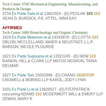
Tech Center 3700 Mechanical Engineering, Manufacturing, and
Products & Design
3734
Ex Parte Sale et al
13601924 - (D) PESLAK
103
103
SEAN D. BURDICK, P.E. ATTEL, NINA KAY
AFFIRMED
Tech Center 1600 Biotechnology and Organic Chemistry
1619
Ex Parte Motornov et al
14343979 - (D) COTTA
103
OBLON, MCCLELLAND, MAIER & NEUSTADT, L.L.P.
BABSON, NICOLE PLOURDE
1621
Ex Parte Sugiyama et al
13321245 - (D) NEW
103
RANKIN, HILL & CLARK LLP MATOS NEGRON, TAINA
DELMAR
1627
Ex Parte Tani
15003398 - (D) CHANG
103/OTDP
CROWELL & MORING LLP KAROL, JODY LYNN
1631
Ex Parte Li et al
13629517 - (D) FITZPATRICK
concurring ADAMS
101
MCDERMOTT WILL & EMERY LLP
ZEMAN, MARY K