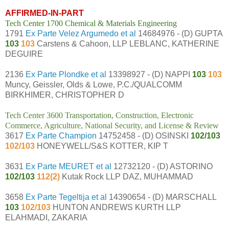
AFFIRMED-IN-PART
Tech Center 1700 Chemical & Materials Engineering
1791
Ex Parte Velez Argumedo et al
14684976 - (D) GUPTA
103
103
Carstens & Cahoon, LLP LEBLANC, KATHERINE
DEGUIRE
2136
Ex Parte Plondke et al
13398927 - (D) NAPPI
103
103
Muncy, Geissler, Olds & Lowe, P.C./QUALCOMM
BIRKHIMER, CHRISTOPHER D
Tech Center 3600 Transportation, Construction, Electronic
Commerce, Agriculture, National Security, and License & Review
3617
Ex Parte Champion
14752458 - (D) OSINSKI
102/103
102/103
HONEYWELL/S&S KOTTER, KIP T
3631
Ex Parte MEURET et al
12732120 - (D) ASTORINO
102/103
112(2)
Kutak Rock LLP DAZ, MUHAMMAD
3658
Ex Parte Tegeltija et al
14390654 - (D) MARSCHALL
103
102/103
HUNTON ANDREWS KURTH LLP
ELAHMADI, ZAKARIA