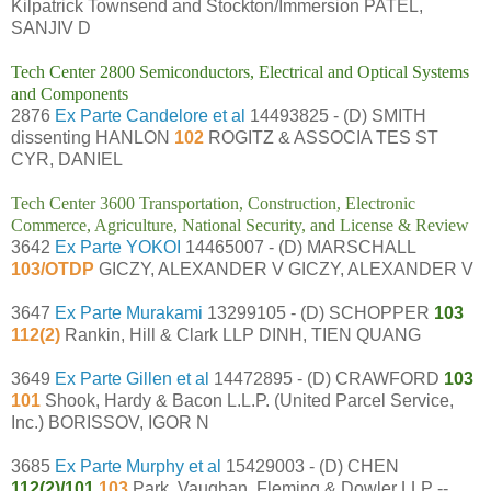
Kilpatrick Townsend and Stockton/Immersion PATEL,
SANJIV D
Tech Center 2800 Semiconductors, Electrical and Optical Systems
and Components
2876
Ex Parte Candelore et al
14493825 - (D) SMITH
dissenting HANLON
102
ROGITZ & ASSOCIA TES ST
CYR, DANIEL
Tech Center 3600 Transportation, Construction, Electronic
Commerce, Agriculture, National Security, and License & Review
3642
Ex Parte YOKOI
14465007 - (D) MARSCHALL
103/OTDP
GICZY, ALEXANDER V GICZY, ALEXANDER V
3647
Ex Parte Murakami
13299105 - (D) SCHOPPER
103
112(2)
Rankin, Hill & Clark LLP DINH, TIEN QUANG
3649
Ex Parte Gillen et al
14472895 - (D) CRAWFORD
103
101
Shook, Hardy & Bacon L.L.P. (United Parcel Service,
Inc.) BORISSOV, IGOR N
3685
Ex Parte Murphy et al
15429003 - (D) CHEN
112(2)/101
103
Park, Vaughan, Fleming & Dowler LLP --