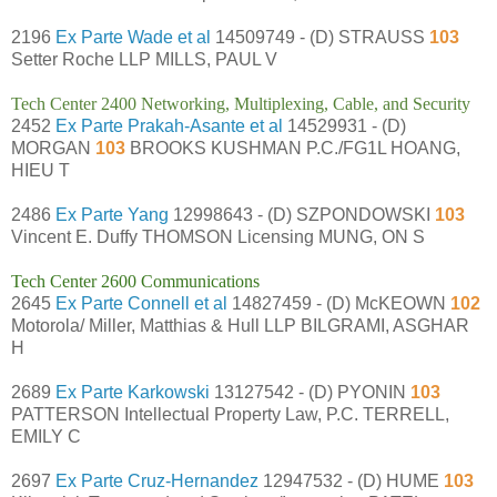
2196
Ex Parte Wade et al
14509749 - (D) STRAUSS
103
Setter Roche LLP MILLS, PAUL V
Tech Center 2400 Networking, Multiplexing, Cable, and Security
2452
Ex Parte Prakah-Asante et al
14529931 - (D)
MORGAN
103
BROOKS KUSHMAN P.C./FG1L HOANG,
HIEU T
2486
Ex Parte Yang
12998643 - (D) SZPONDOWSKI
103
Vincent E. Duffy THOMSON Licensing MUNG, ON S
Tech Center 2600 Communications
2645
Ex Parte Connell et al
14827459 - (D) McKEOWN
102
Motorola/ Miller, Matthias & Hull LLP BILGRAMI, ASGHAR
H
2689
Ex Parte Karkowski
13127542 - (D) PYONIN
103
PATTERSON Intellectual Property Law, P.C. TERRELL,
EMILY C
2697
Ex Parte Cruz-Hernandez
12947532 - (D) HUME
103