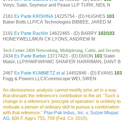
Vorys, Sater, Seymour and Pease LLP TURK, NEIL N
2161
Ex Parte KRISHNA
14225754 - (D) HUGHES
103
Baker Botts LLP/CA Technologies BIBBEE, JARED M
2191
Ex Parte Rachlin
14622465 - (D) BARRY
102/103
HONEYWELL/MUN CK LYONS, ANDREW M
Tech Center 2400 Networking, Multiplexing, Cable, and Security
2434
Ex Parte Barber
13717423 - (D) DIXON
103
Slater
Matsil, LLP/HW/FW/HWC SHAIFER HARRIMAN, DANT B
2467
Ex Parte KUMMETZ et al
14452846 - (D) EVANS
103
Fogg & Powers LLC/Commscope WEI, SIREN
An obviousness analysis cannot modify prior art in a way
that disrupts the reference's contribution to the art. "Such a
change in a reference's 'principle of operation' is unlikely to
motivate a person of ordinary skill to pursue a combination
with that reference."
Plas-Pak Indus., Inc. v. Sulzer Mixpac
AG
, 600 F. App'x 755, 759 (Fed. Cir. 2015).