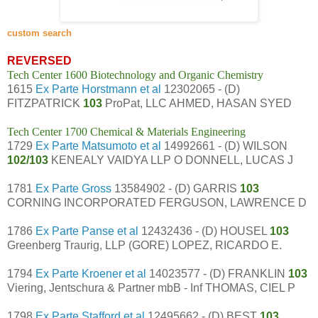
custom search
REVERSED
Tech Center 1600 Biotechnology and Organic Chemistry
1615
Ex Parte Horstmann et al
12302065 - (D)
FITZPATRICK
103
ProPat, LLC AHMED, HASAN SYED
Tech Center 1700 Chemical & Materials Engineering
1729
Ex Parte Matsumoto et al
14992661 - (D) WILSON
102/103
KENEALY VAIDYA LLP O DONNELL, LUCAS J
1781
Ex Parte Gross
13584902 - (D) GARRIS
103
CORNING INCORPORATED FERGUSON, LAWRENCE D
1786
Ex Parte Panse et al
12432436 - (D) HOUSEL
103
Greenberg Traurig, LLP (GORE) LOPEZ, RICARDO E.
1794
Ex Parte Kroener et al
14023577 - (D) FRANKLIN
103
Viering, Jentschura & Partner mbB - Inf THOMAS, CIEL P
1798
Ex Parte Stafford et al
12495662 - (D) BEST
103