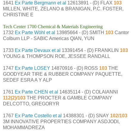
1641
Ex Parte Bergmann et al
12613891 - (D) FLAX
103
MILLEN, WHITE, ZELANO & BRANIGAN, P.C. FOSTER,
CHRISTINE E
Tech Center 1700 Chemical & Materials Engineering
1732
Ex Parte Wöhl et al
13985664 - (D) SMITH
103
Cantor
Colburn LLP - SABIC Americas QIAN, YUN
1733
Ex Parte Devaux et al
13391454 - (D) FRANKLIN
103
YOUNG & THOMPSON ROE, JESSEE RANDALL
1747
Ex Parte LOSEY
14870916 - (D) ROSS
103
THE
GOODYEAR TIRE & RUBBER COMPANY PAQUETTE,
SEDEF ESRA A Y ALP
1761
Ex Parte CHEN et al
14635114 - (D) COLAIANNI
112(2)/103
THE PROCTER & GAMBLE COMPANY
DELCOTTO, GREGORYR
1767
Ex Parte Costello et al
14388301 - (D) SNAY
102/103
3M INNOVATIVE PROPERTIES COMPANY ASDJODI,
MOHAMMADREZA