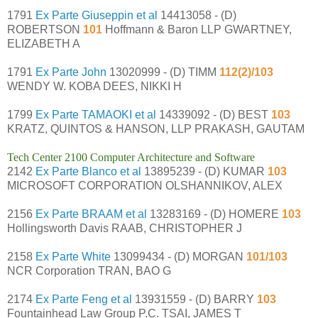
1791
Ex Parte Giuseppin et al
14413058 - (D)
ROBERTSON
101
Hoffmann & Baron LLP GWARTNEY,
ELIZABETH A
1791
Ex Parte John
13020999 - (D) TIMM
112(2)/103
WENDY W. KOBA DEES, NIKKI H
1799
Ex Parte TAMAOKI et al
14339092 - (D) BEST
103
KRATZ, QUINTOS & HANSON, LLP PRAKASH, GAUTAM
Tech Center 2100 Computer Architecture and Software
2142
Ex Parte Blanco et al
13895239 - (D) KUMAR
103
MICROSOFT CORPORATION OLSHANNIKOV, ALEX
2156
Ex Parte BRAAM et al
13283169 - (D) HOMERE
103
Hollingsworth Davis RAAB, CHRISTOPHER J
2158
Ex Parte White
13099434 - (D) MORGAN
101/103
NCR Corporation TRAN, BAO G
2174
Ex Parte Feng et al
13931559 - (D) BARRY
103
Fountainhead Law Group P.C. TSAI, JAMES T