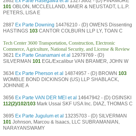
2862
Ex Parte Hasegawa et al
13273602 - (D) FINAMORE
101
OBLON, MCCLELLAND, MAIER & NEUSTADT, L.L.P.
PETERS, LISA E
2887
Ex Parte Downing
14476210 - (D) OWENS Dissenting
HASTINGS
103
CANTOR COLBURN LLP LY, TOAN C
Tech Center 3600 Transportation, Construction, Electronic
Commerce, Agriculture, National Security, and License & Review
3621
Ex Parte Gnanamani et al
12979769 - (D)
SILVERMAN
101
EGL/Excalibur VAN BRAMER, JOHN W
3634
Ex Parte Pherson et al
14874957 - (D) BROWN
103
WOMBLE BOND DICKINSON (US) LLP SHABLACK,
JOHNNIE A
3656
Ex Parte VAN DER MEI et al
14647942 - (D) OSINSKI
112(2)/102/103
Mark Ussai SKF USA Inc. DIAZ, THOMAS C
3695
Ex Parte Jugulum et al
13235703 - (D) SILVERMAN
101
Johnson, Marcou & Isaacs, LLC SUBRAMANIAN,
NARAYANSWAMY