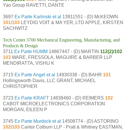
Yao Group RAVETTI, DANTE
3697
Ex Parte Karlinski et al
13911551 - (D) McKEOWN
101/103
LEYDIG VOIT & MA YER, LTD APPLE, KIRSTEN
SACHWITZ
Tech Center 3700 Mechanical Engineering, Manufacturing, and
Products & Design
3711
Ex Parte HUMM
14867447 - (D) MARTIN
112(2)/102
103
WARE, FRESSOLA, MAGUIRE & BARBER LLP
MENDIRATTA, VISHU K
3715
Ex Parte Angel et al
14930338 - (D) BAHR
101
Hollingsworth Davis, LLC GRANT, MICHAEL
CHRISTOPHER
3723
Ex Parte KRAFT
14838460 - (D) REIMERS
102
CABOT MICROELECTRONICS CORPORATION
MORGAN, EILEEN P
3745
Ex Parte Murdock et al
14508774 - (D) ASTORINO
102/103
Cantor Colburn LLP - Pratt & Whitney EASTMAN,