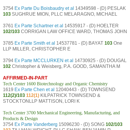
3754
Ex Parte Du Boisbaudry et al
14349598 - (D) PESLAK
103
SUGHRUE MION, PLLC MELARAGNO, MICHAEL
3761
Ex Parte Schartner et al
14535917 - (D) HOELTER
102/103
CORRIGAN LAW OFFICE WARD, THOMAS JOHN
3785
Ex Parte Smith et al
14537781 - (D) BAYAT
103
One
LLP MILLER, CHRISTOPHER E
3794
Ex Parte MCCLURKEN et al
14730925 - (D) DOUGAL
102
Christopher & Weisberg, P.A. GOOD, SAMANTHA M
AFFIRMED-IN-PART
Tech Center 1600 Biotechnology and Organic Chemistry
1619
Ex Parte Chen et al
12040443 - (D) TOWNSEND
112(2)/103
112(1)
KILPATRICK TOWNSEND &
STOCKTONLLP MATTISON, LORI K
Tech Center 3700 Mechanical Engineering, Manufacturing, and
Products & Design
3754
Ex Parte Vanderberg
15096230 - (D) SONG
102/103