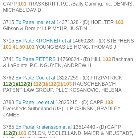
CAPP
101
TRASKBRITT, P.C. /Bally Gaming, Inc. DENNIS,
MICHAEL DAVID
3715
Ex Parte lmai et al
14371328 - (D) HOELTER
103
Gibson & Dernier LLP MYHR, JUSTIN L
3715
Ex Parte KROHNER et al
14660289 - (D) STEPHENS
101 41.50 101
YOUNG BASILE HONG, THOMAS J
3741
Ex Parte PETERS
14760024 - (D) HILL
103
Bachman
& LaPointe, P.C. NGUYEN, ANDREW H
3762
Ex Parte Coe et al
13227259 - (D) FITZPATRICK
112(1)/112(2)
112(1)/112(2)/103
RAUSCHENBACH
PATENT LAW GROUP, PLLC KOSANOVIC, HELENA
3783
Ex Parte Lee et al
12825215 - (D) CAPP
103
Eversheds Sutherland (US) LLP OSINSKI, BRADLEY
JAMES
3785
Ex Parte Kristensson et al
13514440 - (D) CAPP
112(2)
103
OBLON, MCCLELLAND, MAIER & NEUSTADT,