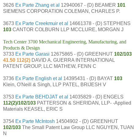
3626
Ex Parte Zhang et al
12940067 - (D) BEAMER
101
SIEMENS CORPORATION COLEMAN, CHARLES P.
3673
Ex Parte Creekmuir et al
14661378 - (D) STEPHENS
103
CANTOR COLBURN LLP MCCLURE, MORGAN J
Tech Center 3700 Mechanical Engineering, Manufacturing, and
Products & Design
3733
Ex Parte Garasi
12675865 - (D) GREENHUT
102/103
41.50 112(2)
DAVID A. GUERRA INTERNATIONAL
PATENT GROUP, LLC MATHEW, FENN C
3736
Ex Parte English et al
14395431 - (D) BAYAT
103
Klein, O'Neill & Singh, LLP PATEL, BRIJESH V
3753
Ex Parte BEHDJAT et al
14035829 - (D) ENGELS
112(2)/102/103
PATTERSON & SHERIDAN, LLP- -Applied
Materials KEASEL, ERIC S
3754
Ex Parte McIntosh
14504902 - (D) GREENHUT
102/103
The Small Patent Law Group LLC NGUYEN, TUAN
N