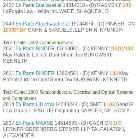
2437
Ex Parte Statica et al
14314018 - (D) RAEVSKY
103
LaForgia Law - Wida Inc. WADE, SHAQUEAL D
2443
Ex Parte Abuelsaad et al
15044874 - (D) PINKERTON
103/OTDP
CAHN & SAMUELS, LLP SHIN, KYUNG H
Tech Center 2600 Communications
2621
Ex Parte BINDER
13658080 - (D) KENNY
112(1)/103
May Patents Ltd. c/o Dorit Shem-Tov BUKOWSKI,
KENNETH
2621
Ex Parte BINDER
13864581 - (D) KENNY
103
May
Patents Ltd. c/o Dorit Shem-Tov BUKOWSKI, KENNETH
Tech Center 2800 Semiconductors, Electrical and Optical Systems
and Components
2814
Ex Parte LIU et al
14048244 - (D) SMITH
103
Seed IP
Law Group LLP/ST US Originating GARCES, NELSON Y
2837
Ex Parte MAASE
14514593 - (D) CASHION
103
LERNER GREENBERG STEMER LLP TALPALATSKI,
ALEXANDER