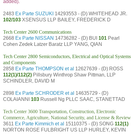
added).
2483
Ex Parte SUZUKI
14293553 - (D) WHITEHEAD JR.
102/103
XSENSUS LLP BAILEY, FREDERICK D
Tech Center 2600 Communications
2668
Ex Parte NISSAN
14736282 - (D) BUI
101
Pearl
Cohen Zedek Latzer Baratz LLP YANG, QIAN
Tech Center 2800 Semiconductors, Electrical and Optical Systems
and Components
2858
Ex Parte THOMPSON et al
12627639 - (D) ROSS
112(1)/112(2)
Pillsbury Winthrop Shaw Pittman, LLP
SCHINDLER, DAVID M
2898
Ex Parte SCHRODER et al
14635729 - (D)
COLAIANNI
103
Russell Ng PLLC SAAC, STANETTAD
Tech Center 3600 Transportation, Construction, Electronic
Commerce, Agriculture, National Security, and License & Review
3611
Ex Parte Kimmich et al
15110375 - (D) SONG
112(1)
NORTON ROSE FULBRIGHT US LLP HURLEY, KEVIN