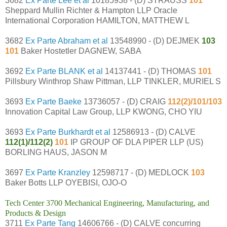
3682
Ex Parte Lee et al
10185938 - (D) STRAUSS
101
Sheppard Mullin Richter & Hampton LLP Oracle
International Corporation HAMILTON, MATTHEW L
3682
Ex Parte Abraham et al
13548990 - (D) DEJMEK
103
101
Baker Hostetler DAGNEW, SABA
3692
Ex Parte BLANK et al
14137441 - (D) THOMAS
101
Pillsbury Winthrop Shaw Pittman, LLP TINKLER, MURIEL S
3693
Ex Parte Baeke
13736057 - (D) CRAIG
112(2)/101/103
Innovation Capital Law Group, LLP KWONG, CHO YIU
3693
Ex Parte Burkhardt et al
12586913 - (D) CALVE
112(1)/112(2)
101
IP GROUP OF DLA PIPER LLP (US)
BORLING HAUS, JASON M
3697
Ex Parte Kranzley
12598717 - (D) MEDLOCK
103
Baker Botts LLP OYEBISI, OJO-O
Tech Center 3700 Mechanical Engineering, Manufacturing, and
Products & Design
3711
Ex Parte Tang
14606766 - (D) CALVE concurring