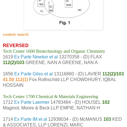
custom search
REVERSED
Tech Center 1600 Biotechnology and Organic Chemistry
1619
Ex Parte Newton et al
13270358 - (D) FLAX
112(2)/103
GREENE, NAN A GREENE, NAN A
1656
Ex Parte Giles et al
13116860 - (D) LAVIER
112(2)/103
41.50 112(1)
Fox Rothschild LLP CHOWDHURY, IQBAL
HOSSAIN
Tech Center 1700 Chemical & Materials Engineering
1712
Ex Parte Laermer
14783464 - (D) HOUSEL
102
Maginot, Moore & Beck LLP EMPIE, NATHAN H
1714
Ex Parte IM et al
12938034 - (D) McMANUS
103
KED
& ASSOCIATES, LLP LORENZI, MARC