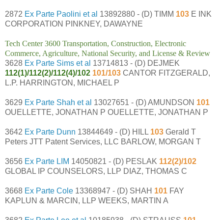
2872
Ex Parte Paolini et al
13892880 - (D) TIMM
103
E INK
CORPORATION PINKNEY, DAWAYNE
Tech Center 3600 Transportation, Construction, Electronic
Commerce, Agriculture, National Security, and License & Review
3628
Ex Parte Sims et al
13714813 - (D) DEJMEK
112(1)/112(2)/112(4)/102
101/103
CANTOR FITZGERALD,
L.P. HARRINGTON, MICHAEL P
3629
Ex Parte Shah et al
13027651 - (D) AMUNDSON
101
OUELLETTE, JONATHAN P OUELLETTE, JONATHAN P
3642
Ex Parte Dunn
13844649 - (D) HILL
103
Gerald T
Peters JTT Patent Services, LLC BARLOW, MORGAN T
3656
Ex Parte LIM
14050821 - (D) PESLAK
112(2)/102
GLOBAL IP COUNSELORS, LLP DIAZ, THOMAS C
3668
Ex Parte Cole
13368947 - (D) SHAH
101
FAY
KAPLUN & MARCIN, LLP WEEKS, MARTIN A