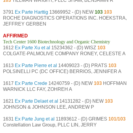
103
TILLMAN WRIGHT, PLLC SHAW, BENJAMIN R
3791
Ex Parte Harttig
13669952 - (D) NEW
103
103
ROCHE DIAGNOSTICS OPERATIONS INC. HOEKSTRA,
JEFFREY GERBEN
AFFIRMED
Tech Center 1600 Biotechnology and Organic Chemistry
1612
Ex Parte Xu et al
15234362 - (D) WISZ
103
COLGATE-PALMOLIVE COMPANY RONEY, CELESTE A
1613
Ex Parte Pierre et al
14409023 - (D) PRATS
103
POLSINELLI PC (DC OFFICE) BERRIOS, JENNIFER A
1617
Ex Parte Crede
14240759 - (D) NEW
103
HOFFMAN
WARNICK LLC FAY, ZOHREH A
1621
Ex Parte Delaet et al
14131282 - (D) NEW
103
JOHNSON & JOHNSON LEE, ANDREW P
1631
Ex Parte Jung et al
11893612 - (D) GRIMES
101/103
Constellation Law Group, PLLC LIN, JERRY