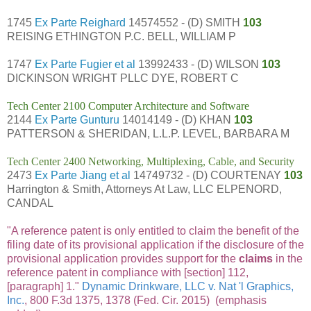
1745
Ex Parte Reighard
14574552 - (D) SMITH
103
REISING ETHINGTON P.C. BELL, WILLIAM P
1747
Ex Parte Fugier et al
13992433 - (D) WILSON
103
DICKINSON WRIGHT PLLC DYE, ROBERT C
Tech Center 2100 Computer Architecture and Software
2144
Ex Parte Gunturu
14014149 - (D) KHAN
103
PATTERSON & SHERIDAN, L.L.P. LEVEL, BARBARA M
Tech Center 2400 Networking, Multiplexing, Cable, and Security
2473
Ex Parte Jiang et al
14749732 - (D) COURTENAY
103
Harrington & Smith, Attorneys At Law, LLC ELPENORD,
CANDAL
"A reference patent is only entitled to claim the benefit of the
filing date of its provisional application if the disclosure of the
provisional application provides support for the
claims
in the
reference patent in compliance with [section] 112,
[paragraph] 1."
Dynamic Drinkware, LLC v. Nat 'l Graphics,
Inc.
, 800 F.3d 1375, 1378 (Fed. Cir. 2015) (emphasis