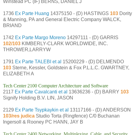
Winstead PC (IF) BERNS, DANIEL J
1736
Ex Parte Huang
14375150 - (D) HASTINGS
103
Dority
& Manning, PA and General Electric Company WALCK,
BRIAND
1742
Ex Parte Margo Moreno
14297111 - (D) GARRIS
102/103
KIMBERLY-CLARK WORLDWIDE, INC.
THROWER,LARRYW
1791
Ex Parte TALEBI et al
15200229 - (D) DELMENDO
103
Sterne, Kessler, Goldstein & Fox P.L.L.C. GWARTNEY,
ELIZABETH A
Tech Center 2100 Computer Architecture and Software
2117
Ex Parte Cavalcanti et al
13636236 - (D) BARRY
103
Signify Holding B.V. LIN, JASON
2129
Ex Parte Tsypkaykin et al
13117166 - (D) ANDERSON
103/res judica
Studio Torta (Ringfence) C/0 Buchanan
Ingersoll & Rooney PC HANN, JAY B
Tech Center 2400 Networking, Multiplexing, Cable, and Security