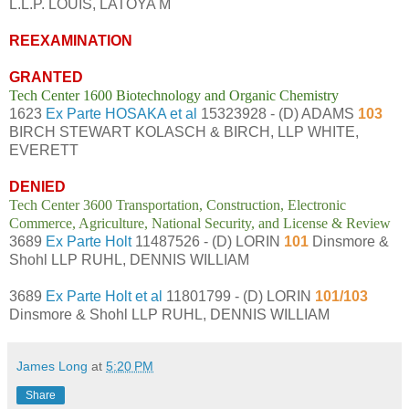
L.L.P. LOUIS, LATOYA M
REEXAMINATION
GRANTED
Tech Center 1600 Biotechnology and Organic Chemistry
1623
Ex Parte HOSAKA et al
15323928 - (D) ADAMS
103
BIRCH STEWART KOLASCH & BIRCH, LLP WHITE,
EVERETT
DENIED
Tech Center 3600 Transportation, Construction, Electronic
Commerce, Agriculture, National Security, and License & Review
3689
Ex Parte Holt
11487526 - (D) LORIN
101
Dinsmore &
Shohl LLP RUHL, DENNIS WILLIAM
3689
Ex Parte Holt et al
11801799 - (D) LORIN
101/103
Dinsmore & Shohl LLP RUHL, DENNIS WILLIAM
James Long
at
5:20 PM
Share