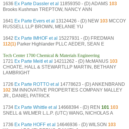
1636
Ex Parte Dassler et al
11859350 - (D) ADAMS
103
Brooks Kushman TREPTOW, NANCY ANN
1641
Ex Parte Evers et al
13124426 - (D) NEW
103
MCCOY
RUSSELL LLP BROWN, MELANIE YU
1642
Ex Parte IMHOF et al
15227931 - (D) FREDMAN
112(1)
Parker Highlander PLLC AEDER, SEAN E
Tech Center 1700 Chemical & Materials Engineering
1721
Ex Parte Meitl et al
14211262 - (D) McMANUS
103
CHOATE, HALL & STEWARTLLP MARTIN, BETHANY
LAMBRIGHT
1726
Ex Parte ROTTO et al
14778623 - (D) ANKENBRAND
102
3M INNOVATIVE PROPERTIES COMPANY MALLEY
JR., DANIEL PATRICK
1734
Ex Parte Whittle et al
14668394 - (D) REN
101
103
SNELL & WILMER L.L.P. (UTC) WANG, NICHOLAS A
1736
Ex Parte HOFF et al
14646936 - (D) WILSON
103