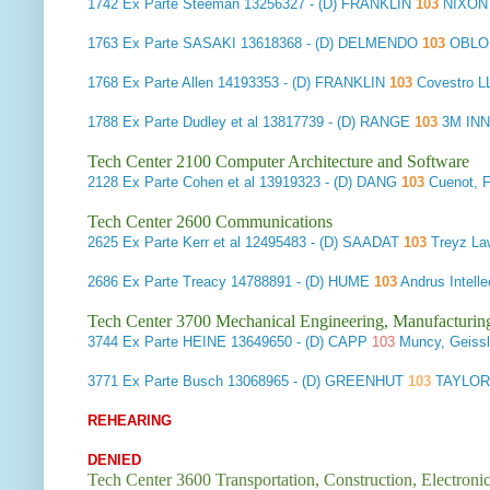
1742
Ex Parte Steeman
13256327 - (D) FRANKLIN
103
NIXON
1763
Ex Parte SASAKI
13618368 - (D) DELMENDO
103
OBLON
1768
Ex Parte Allen
14193353 - (D) FRANKLIN
103
Covestro 
1788
Ex Parte Dudley et al
13817739 - (D) RANGE
103
3M IN
Tech Center 2100 Computer Architecture and Software
2128
Ex Parte Cohen et al
13919323 - (D) DANG
103
Cuenot, F
Tech Center 2600 Communications
2625
Ex Parte Kerr et al
12495483 - (D) SAADAT
103
Treyz L
2686
Ex Parte Treacy
14788891 - (D) HUME
103
Andrus Intell
Tech Center 3700 Mechanical Engineering, Manufacturin
3744
Ex Parte HEINE
13649650 - (D) CAPP
103
Muncy, Geiss
3771
Ex Parte Busch
13068965 - (D) GREENHUT
103
TAYLOR 
REHEARING
DENIED
Tech Center 3600 Transportation, Construction, Electron