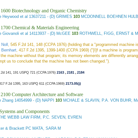
 1600 Biotechnology and Organic Chemistry
e Heywood et al
13637211 - (D) GRIMES
103
MCDONNELL BOEHNEN HULBE
 1700 Chemical & Materials Engineering
 Giovanoli et al
14113937 - (D) McGEE
103
ROTHWELL, FIGG, ERNST & 
e Noll
, 545 F.2d 141, 148 (CCPA 1976) (holding that a "programmed machine is s
e Bernhart
, 417 F.2d 1395, 1399-1400 (CCPA 1969) ("[I]f a machine is program
m the machine without that program; its memory elements are differently arrang
mpt us to conclude that the machine has not been changed.").
F.2d 141, 191 USPQ 721 (CCPA 1976)
2163
,
2181
,
2184
 417 F.2d 1395, 163 USPQ 611 (CCPA 1969)
2173.05(j)
 2100 Computer Architecture and Software
e Zhang
14054999 - (D) NAPPI
103
MCHALE & SLAVIN, P.A. VON BUHR, 
l Systems and Components
THE WEBB LAW FIRM, P.C. SEVEN, EVREN
ker & Brackett PC MATA, SARA M