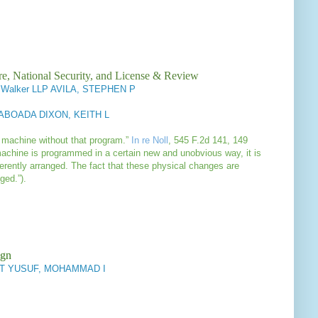
re, National Security, and License & Review
 Walker LLP AVILA, STEPHEN P
BOADA DIXON, KEITH L
a machine without that program.”
In re Noll
, 545 F.2d 141, 149
achine is programmed in a certain new and unobvious way, it is
ferently arranged. The fact that these physical changes are
nged.”).
ign
CT YUSUF, MOHAMMAD I