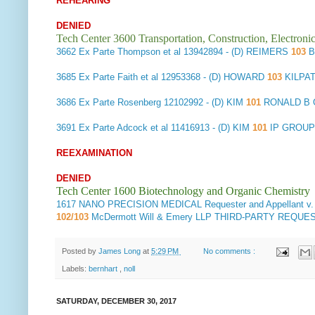
REHEARING
DENIED
Tech Center 3600 Transportation, Construction, Electron
3662
Ex Parte Thompson et al
13942894 - (D) REIMERS
103
B
3685
Ex Parte Faith et al
12953368 - (D) HOWARD
103
KILPA
3686
Ex Parte Rosenberg
12102992 - (D) KIM
101
RONALD B 
3691
Ex Parte Adcock et al
11416913 - (D) KIM
101
IP GROUP 
REEXAMINATION
DENIED
Tech Center 1600 Biotechnology and Organic Chemistry
1617
NANO PRECISION MEDICAL Requester and Appellant v.
102/103
McDermott Will & Emery LLP THIRD-PARTY REQU
Posted by
James Long
at
5:29 PM
No comments :
Labels:
bernhart
,
noll
SATURDAY, DECEMBER 30, 2017