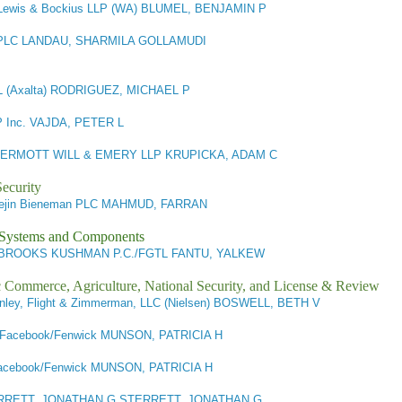
Lewis & Bockius LLP (WA) BLUMEL, BENJAMIN P
PLC LANDAU, SHARMILA GOLLAMUDI
(Axalta) RODRIGUEZ, MICHAEL P
 Inc. VAJDA, PETER L
RMOTT WILL & EMERY LLP KRUPICKA, ADAM C
ecurity
ejin Bieneman PLC MAHMUD, FARRAN
l Systems and Components
BROOKS KUSHMAN P.C./FGTL FANTU, YALKEW
ic Commerce, Agriculture, National Security, and License & Review
ley, Flight & Zimmerman, LLC (Nielsen) BOSWELL, BETH V
Facebook/Fenwick MUNSON, PATRICIA H
cebook/Fenwick MUNSON, PATRICIA H
RRETT, JONATHAN G STERRETT, JONATHAN G