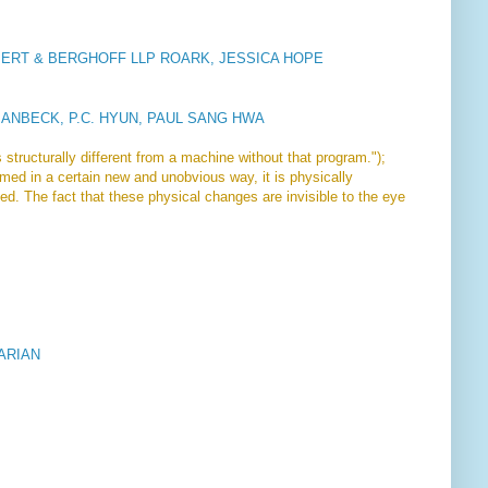
RT & BERGHOFF LLP ROARK, JESSICA HOPE
MANBECK, P.C. HYUN, PAUL SANG HWA
tructurally different from a machine without that program.");
med in a certain new and unobvious way, it is physically
ed. The fact that these physical changes are invisible to the eye
MARIAN