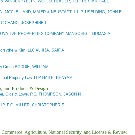
 & VANDERHYE, PC WOLLSCHLAGER, JEFFREY MICHAEL
, MCCLELLAND, MAIER & NEUSTADT, L.L.P. USELDING, JOHN E
LLC CHANG, JOSEPHINE L
NOVATIVE PROPERTIES COMPANY MANGOHIG, THOMAS A
orsythe & Kim, LLC ALHIJA, SAIF A
aw Group BODDIE, WILLIAM
ectual Property Law, LLP HAILE, BENYAM
g, and Products & Design
ler, Olds & Lowe, P.C. THOMPSON, JASON N
IP, P.C. MILLER, CHRISTOPHER E
ic Commerce, Agriculture, National Security, and License & Review