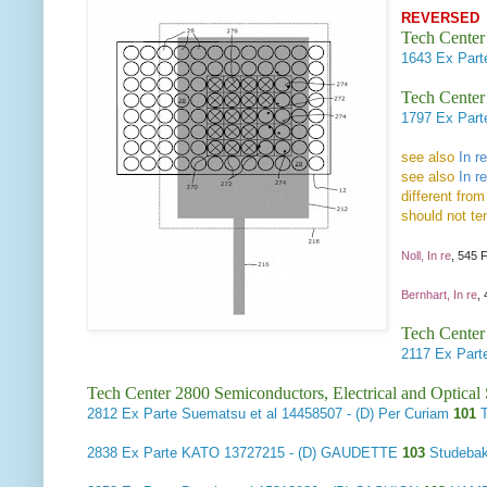
REVERSED
Tech Center
1643
Ex Part
Tech Center
1797
Ex Parte
see also
In r
see also
In r
different fro
should not te
Noll, In re
, 545 
Bernhart, In re
,
Tech Center
2117
Ex Part
Tech Center 2800 Semiconductors, Electrical and Optica
2812
Ex Parte Suematsu et al
14458507 - (D) Per Curiam
101
2838
Ex Parte KATO
13727215 - (D) GAUDETTE
103
Studeba