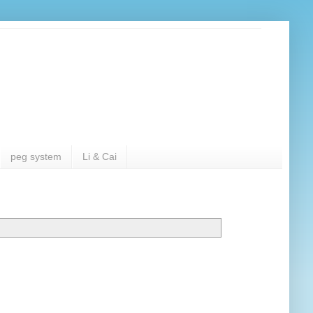
peg system
Li & Cai