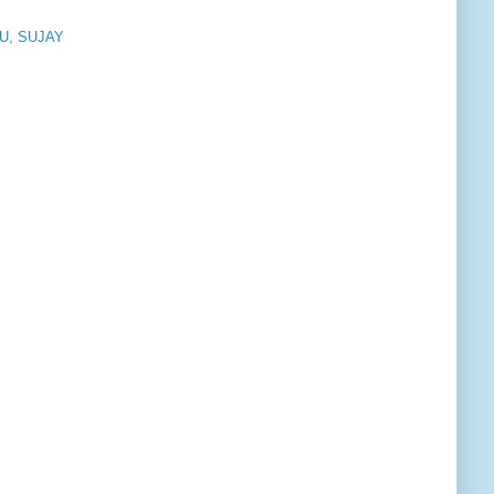
RU, SUJAY
S