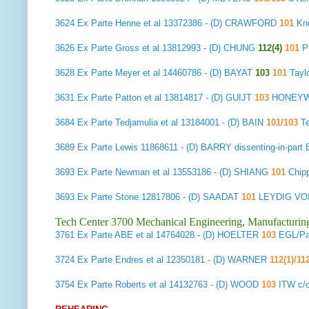
3624
Ex Parte Henne et al
13372386 - (D) CRAWFORD
101
Kno
3626
Ex Parte Gross et al
13812993 - (D) CHUNG
112(4)
101
P
3628
Ex Parte Meyer et al
14460786 - (D) BAYAT
103
101
Tayl
3631
Ex Parte Patton et al
13814817 - (D) GUIJT
103
HONEYWE
3684
Ex Parte Tedjamulia et al
13184001 - (D) BAIN
101/103
Te
3689
Ex Parte Lewis
11868611 - (D) BARRY dissenting-in-part
3693
Ex Parte Newman et al
13553186 - (D) SHIANG
101
Chip
3693
Ex Parte Stone
12817806 - (D) SAADAT
101
LEYDIG VO
Tech Center 3700 Mechanical Engineering, Manufacturin
3761
Ex Parte ABE et al
14764028 - (D) HOELTER
103
EGL/Pa
3724
Ex Parte Endres et al
12350181 - (D) WARNER
112(1)/11
3754
Ex Parte Roberts et al
14132763 - (D) WOOD
103
ITW c/