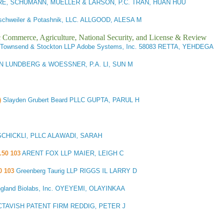
E, SCHUMANN, MUELLER & LARSON, P.C. TRAN, HUAN HUU
schweiler & Potashnik, LLC. ALLGOOD, ALESA M
ic Commerce, Agriculture, National Security, and License & Review
ck Townsend & Stockton LLP Adobe Systems, Inc. 58083 RETTA, YEHDEGA
LUNDBERG & WOESSNER, P.A. LI, SUN M
)
Slayden Grubert Beard PLLC GUPTA, PARUL H
SCHICKLI, PLLC ALAWADI, SARAH
.50 103
ARENT FOX LLP MAIER, LEIGH C
0 103
Greenberg Taurig LLP RIGGS IL LARRY D
gland Biolabs, Inc. OYEYEMI, OLAYINKAA
TAVISH PATENT FIRM REDDIG, PETER J