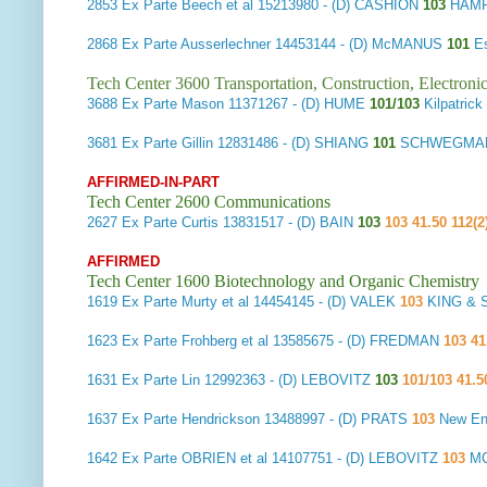
2853
Ex Parte Beech et al
15213980 - (D) CASHION
103
HAMR
2868
Ex Parte Ausserlechner
14453144 - (D) McMANUS
101
E
Tech Center 3600 Transportation, Construction, Electron
3688
Ex Parte Mason
11371267 - (D) HUME
101/103
Kilpatri
3681
Ex Parte Gillin
12831486 - (D) SHIANG
101
SCHWEGMAN 
AFFIRMED-IN-PART
Tech Center 2600 Communications
2627
Ex Parte Curtis
13831517 - (D) BAIN
103
103 41.50 112(2
AFFIRMED
Tech Center 1600 Biotechnology and Organic Chemistry
1619
Ex Parte Murty et al
14454145 - (D) VALEK
103
KING & 
1623
Ex Parte Frohberg et al
13585675 - (D) FREDMAN
103 41
1631
Ex Parte Lin
12992363 - (D) LEBOVITZ
103
101/103 41.5
1637
Ex Parte Hendrickson
13488997 - (D) PRATS
103
New En
1642
Ex Parte OBRIEN et al
14107751 - (D) LEBOVITZ
103
MC