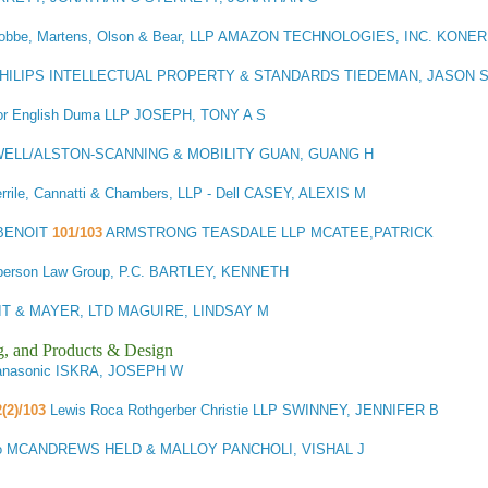
bbe, Martens, Olson & Bear, LLP AMAZON TECHNOLOGIES, INC. KONE
HILIPS INTELLECTUAL PROPERTY & STANDARDS TIEDEMAN, JASON 
or English Duma LLP JOSEPH, TONY A S
LL/ALSTON-SCANNING & MOBILITY GUAN, GUANG H
rrile, Cannatti & Chambers, LLP - Dell CASEY, ALEXIS M
 BENOIT
101/103
ARMSTRONG TEASDALE LLP MCATEE,PATRICK
person Law Group, P.C. BARTLEY, KENNETH
IT & MAYER, LTD MAGUIRE, LINDSAY M
g, and Products & Design
nasonic ISKRA, JOSEPH W
2(2)/103
Lewis Roca Rothgerber Christie LLP SWINNEY, JENNIFER B
o MCANDREWS HELD & MALLOY PANCHOLI, VISHAL J