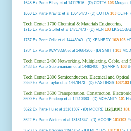
1648
Ex Parte Elhay et al
14117516 - (D) COTTA
103
Morgan, 
1653
Ex Parte Kravitz et al
13545473 - (D) COTTA
103
OLIFF 
Tech Center 1700 Chemical & Materials Engineering
1715
Ex Parte Stoffel et al
14717473 - (D) REN
103
LKGLOBAL 
1737
Ex Parte Orlik et al
14443949 - (D) KENNEDY
102/103
HP
1784
Ex Parte IWAYAMA et al
14684206 - (D) SMITH
103
MCDE
Tech Center 2400 Networking, Multiplexing, Cable, and S
2483
Ex Parte Subramaniam et al
14483400 - (D) ARPIN
103
B
Tech Center 2800 Semiconductors, Electrical and Optica
2859
Ex Parte Taylor et al
14478473 - (D) HASTINGS
102/103
Tech Center 3600 Transportation, Construction, Electron
3600
Ex Parte Pradeep et al
12410380 - (D) MOHANTY
101
Han
3622
Ex Parte Hu et al
13181307 - (D) MOORE
112(1)/103
101
3622
Ex Parte Winters et al
13181347 - (D) MOORE
101/103
Fa
3623
Ex Parte Brennan
13965824 - (D) MEYERS
101/103
STE