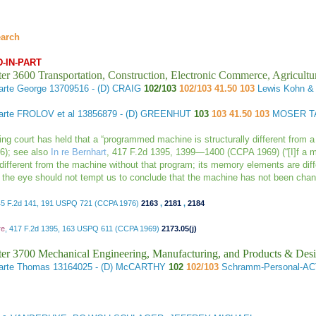
earch
-IN-PART
er 3600 Transportation, Construction, Electronic Commerce, Agricultu
arte George
13709516 - (D) CRAIG
102/103
102/103 41.50 103
Lewis Kohn &
arte FROLOV et al
13856879 - (D) GREENHUT
103
103 41.50 103
MOSER TA
ing court has held that a “programmed machine is structurally different from 
6); see also
In re Bernhart
, 417 F.2d 1395, 1399—1400 (CCPA 1969) (“[I]f a m
 different from the machine without that program; its memory elements are dif
to the eye should not tempt us to conclude that the machine has not been cha
45 F.2d 141, 191 USPQ 721 (CCPA 1976)
2163
,
2181
,
2184
re
, 417 F.2d 1395, 163 USPQ 611 (CCPA 1969)
2173.05(j)
er 3700 Mechanical Engineering, Manufacturing, and Products & Des
arte Thomas
13164025 - (D) McCARTHY
102
102/103
Schramm-Personal-A