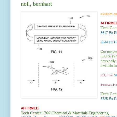
noll, bernhart
custom s
AFFIRMED
Tech Cent
3617
Ex P
3644
Ex P
Our review
(CCPA 197
physically
invisible 
Noll, In re
, 5
Bernhart, In 
Tech Cent
3725
Ex P
AFFIRMED
Tech Center 1700 Chemical & Materials Engineering