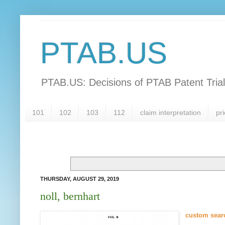
PTAB.US
PTAB.US: Decisions of PTAB Patent Tria
101
102
103
112
claim interpretation
pri
THURSDAY, AUGUST 29, 2019
noll, bernhart
c
ustom sear