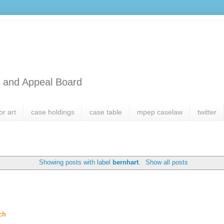
l and Appeal Board
or art
case holdings
case table
mpep caselaw
twitter
Showing posts with label
bernhart
.
Show all posts
ch