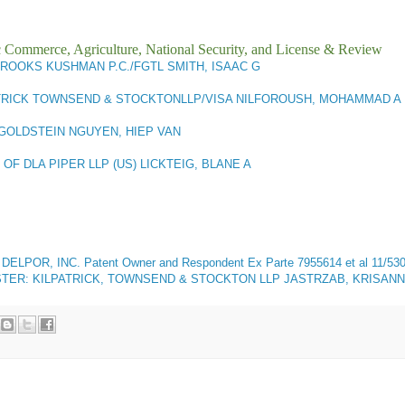
ic Commerce, Agriculture, National Security, and License & Review
ROOKS KUSHMAN P.C./FGTL SMITH, ISAAC G
TRICK TOWNSEND & STOCKTONLLP/VISA NILFOROUSH, MOHAMMAD A
GOLDSTEIN NGUYEN, HIEP VAN
OF DLA PIPER LLP (US) LICKTEIG, BLANE A
 DELPOR, INC. Patent Owner and Respondent
Ex Parte 7955614 et al 11/5
ESTER: KILPATRICK, TOWNSEND & STOCKTON LLP JASTRZAB, KRISANNE