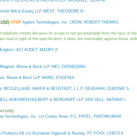
HERTY BELIVEAU & PACHIOS LLP BASQUILL, SEAN M
rmott Will & Emery LLP WEST, THEODORE R
112(2)
OTDP
Agilent Technologies, Inc. CROW, ROBERT THOMAS
t indefinite merely because its scope is not ascertainable from the face of th
hen read in light of the specification, it does not reasonably apprise those skil
 English / KCI AUDET, MAURY A
Maginot, Moore & Beck LLP WEI, ZHONGQING
not, Moore & Beck LLP WANG, EUGENIA
, MCCLELLAND, MAIER & NEUSTADT, L.L.P. DEHGHAN, QUEENIE S
LL BOEHNEN HULBERT & BERGHOFF LLP VAN SELL, NATHAN L
ecurity
wei Technologies, Inc. c/o Conley Rose, P.C. PATEL, PARTHKUMAR
 Products AB c/o Buchanan Ingersoll & Rooney, PC FOXX, CHICO A