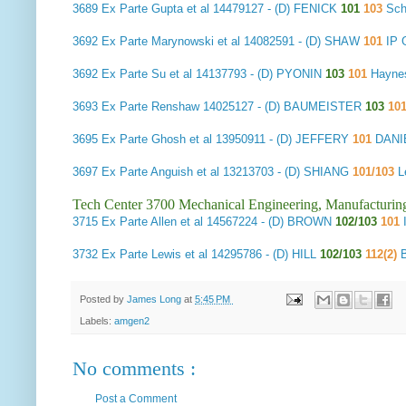
3689
Ex Parte Gupta et al
14479127 - (D) FENICK
101
103
Sch
3692
Ex Parte Marynowski et al
14082591 - (D) SHAW
101
IP 
3692
Ex Parte Su et al
14137793 - (D) PYONIN
103
101
Haynes
3693
Ex Parte Renshaw
14025127 - (D) BAUMEISTER
103
10
3695
Ex Parte Ghosh et al
13950911 - (D) JEFFERY
101
DANI
3697
Ex Parte Anguish et al
13213703 - (D) SHIANG
101/103
L
Tech Center 3700 Mechanical Engineering, Manufacturin
3715
Ex Parte Allen et al
14567224 - (D) BROWN
102/103
101
3732
Ex Parte Lewis et al
14295786 - (D) HILL
102/103
112(2)
B
Posted by
James Long
at
5:45 PM
Labels:
amgen2
No comments :
Post a Comment