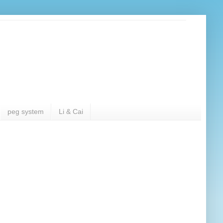
peg system
Li & Cai