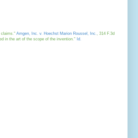
e claims."
Amgen, Inc. v. Hoechst Marion Roussel, Inc.
, 314 F.3d
led in the art of the scope of the invention."
Id.