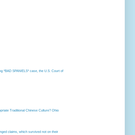
nning *BAD SPANIELS* case, the U.S. Court of
priate Traditional Chinese Culture? Ohio
enged claims, which survived not on their