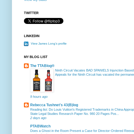
TWITTER
LINKEDIN
View James Long's profile
MY BLOG LIST
The TTABlog®
Ninth Circuit Vacates BAD SPANIELS Injunction Based
Appeals for the Ninth Circuit has vacated the permanent
9 hours ago
Rebecca Tushnet's 43(B)log
Reading list: Do Louis Vuitton's Registered Trademarks in China Approp
State Legal Studies Research Paper No. 980 20 Pages Pos...
2 days ago
PTABWatch
Does a Ghost in the Room Present a Case for Director-Ordered Reex