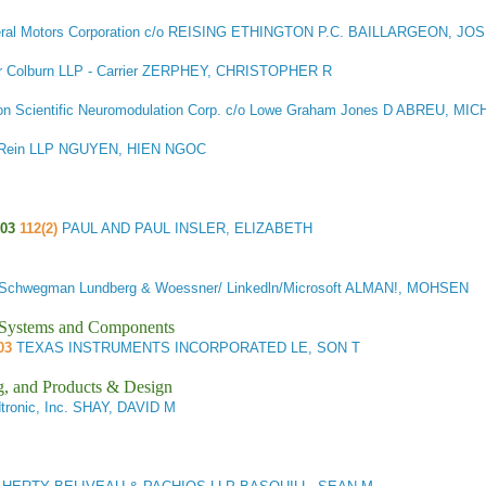
ral Motors Corporation c/o REISING ETHINGTON P.C. BAILLARGEON, JO
r Colburn LLP - Carrier ZERPHEY, CHRISTOPHER R
n Scientific Neuromodulation Corp. c/o Lowe Graham Jones D ABREU, M
 Rein LLP NGUYEN, HIEN NGOC
103
112(2)
PAUL AND PAUL INSLER, ELIZABETH
Schwegman Lundberg & Woessner/ Linkedln/Microsoft ALMAN!, MOHSEN
l Systems and Components
03
TEXAS INSTRUMENTS INCORPORATED LE, SON T
g, and Products & Design
tronic, Inc. SHAY, DAVID M