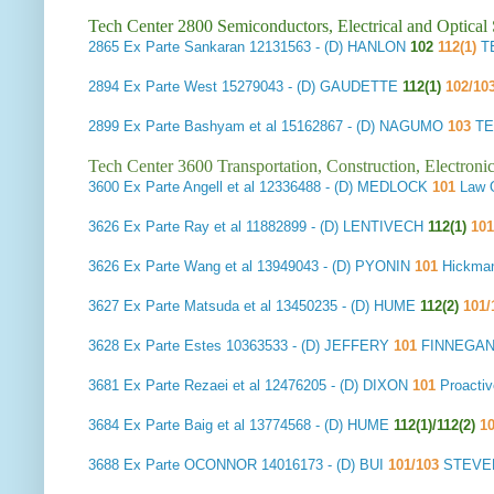
Tech Center 2800 Semiconductors, Electrical and Optica
2865
Ex Parte Sankaran
12131563 - (D) HANLON
102
112(1)
T
2894
Ex Parte West
15279043 - (D) GAUDETTE
112(1)
102/10
2899
Ex Parte Bashyam et al
15162867 - (D) NAGUMO
103
TE
Tech Center 3600 Transportation, Construction, Electron
3600
Ex Parte Angell et al
12336488 - (D) MEDLOCK
101
Law O
3626
Ex Parte Ray et al
11882899 - (D) LENTIVECH
112(1)
10
3626
Ex Parte Wang et al
13949043 - (D) PYONIN
101
Hickman
3627
Ex Parte Matsuda et al
13450235 - (D) HUME
112(2)
101/
3628
Ex Parte Estes
10363533 - (D) JEFFERY
101
FINNEGAN
3681
Ex Parte Rezaei et al
12476205 - (D) DIXON
101
Proacti
3684
Ex Parte Baig et al
13774568 - (D) HUME
112(1)/112(2)
1
3688
Ex Parte OCONNOR
14016173 - (D) BUI
101/103
STEVEN