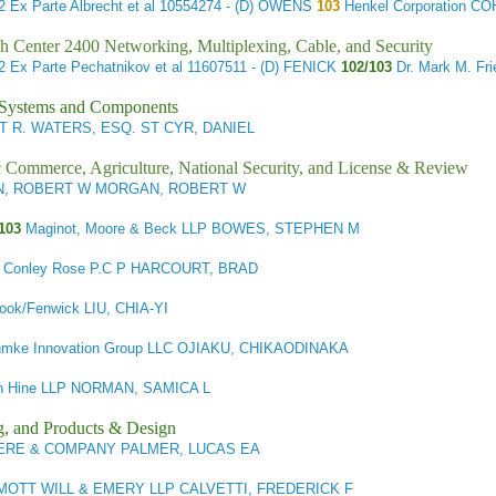
32
Ex Parte Albrecht et al
10554274 - (D) OWENS
103
Henkel Corporation C
h Center 2400 Networking, Multiplexing, Cable, and Security
82
Ex Parte Pechatnikov et al
11607511 - (D) FENICK
102/103
Dr. Mark M. F
l Systems and Components
 R. WATERS, ESQ. ST CYR, DANIEL
ic Commerce, Agriculture, National Security, and License & Review
, ROBERT W MORGAN, ROBERT W
103
Maginot, Moore & Beck LLP BOWES, STEPHEN M
Conley Rose P.C P HARCOURT, BRAD
ok/Fenwick LIU, CHIA-YI
mke Innovation Group LLC OJIAKU, CHIKAODINAKA
 Hine LLP NORMAN, SAMICA L
g, and Products & Design
RE & COMPANY PALMER, LUCAS EA
TT WILL & EMERY LLP CALVETTI, FREDERICK F