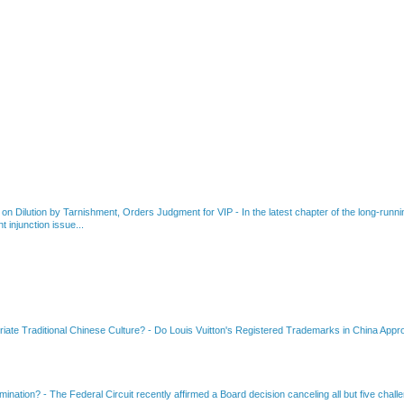
 on Dilution by Tarnishment, Orders Judgment for VIP
-
In the latest chapter of the long-ru
 injunction issue...
riate Traditional Chinese Culture?
-
Do Louis Vuitton's Registered Trademarks in China Appro
amination?
-
The Federal Circuit recently affirmed a Board decision canceling all but five chall