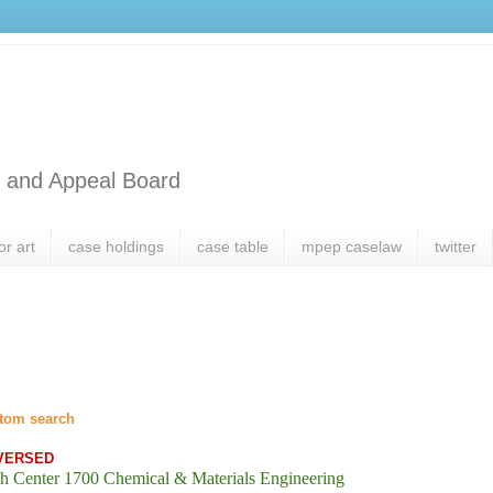
l and Appeal Board
or art
case holdings
case table
mpep caselaw
twitter
tom search
VERSED
h Center 1700 Chemical & Materials Engineering