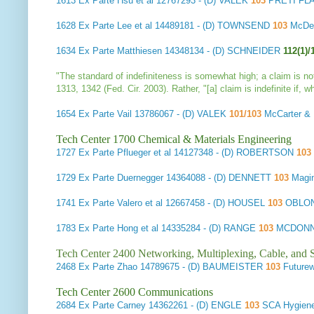
1613
Ex Parte Hsu et al
12767293 - (D) VALEK
103
PRETI FLA
1628
Ex Parte Lee et al
14489181 - (D) TOWNSEND
103
McDe
1634
Ex Parte Matthiesen
14348134 - (D) SCHNEIDER
112(1)/
"The standard of indefiniteness is somewhat high; a claim is no
1313, 1342 (Fed. Cir. 2003). Rather, "[a] claim is indefinite if, w
1654
Ex Parte Vail
13786067 - (D) VALEK
101/103
McCarter &
Tech Center 1700 Chemical & Materials Engineering
1727
Ex Parte Pflueger et al
14127348 - (D) ROBERTSON
103
1729
Ex Parte Duernegger
14364088 - (D) DENNETT
103
Magi
1741
Ex Parte Valero et al
12667458 - (D) HOUSEL
103
OBLON
1783
Ex Parte Hong et al
14335284 - (D) RANGE
103
MCDONNE
Tech Center 2400 Networking, Multiplexing, Cable, and S
2468
Ex Parte Zhao
14789675 - (D) BAUMEISTER
103
Future
Tech Center 2600 Communications
2684
Ex Parte Carney
14362261 - (D) ENGLE
103
SCA Hygiene