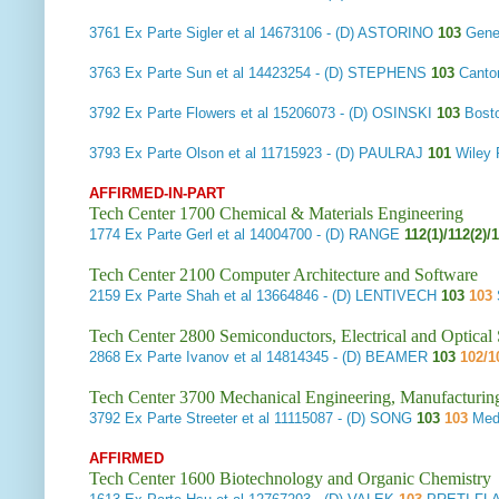
3761
Ex Parte Sigler et al
14673106 - (D) ASTORINO
103
Gene
3763
Ex Parte Sun et al
14423254 - (D) STEPHENS
103
Canto
3792
Ex Parte Flowers et al
15206073 - (D) OSINSKI
103
Bosto
3793
Ex Parte Olson et al
11715923 - (D) PAULRAJ
101
Wiley
AFFIRMED-IN-PART
Tech Center 1700 Chemical & Materials Engineering
1774
Ex Parte Gerl et al
14004700 - (D) RANGE
112(1)/112(2)/
Tech Center 2100 Computer Architecture and Software
2159
Ex Parte Shah et al
13664846 - (D) LENTIVECH
103
103
Tech Center 2800 Semiconductors, Electrical and Optica
2868
Ex Parte Ivanov et al
14814345 - (D) BEAMER
103
102/1
Tech Center 3700 Mechanical Engineering, Manufacturin
3792
Ex Parte Streeter et al
11115087 - (D) SONG
103
103
Med
AFFIRMED
Tech Center 1600 Biotechnology and Organic Chemistry