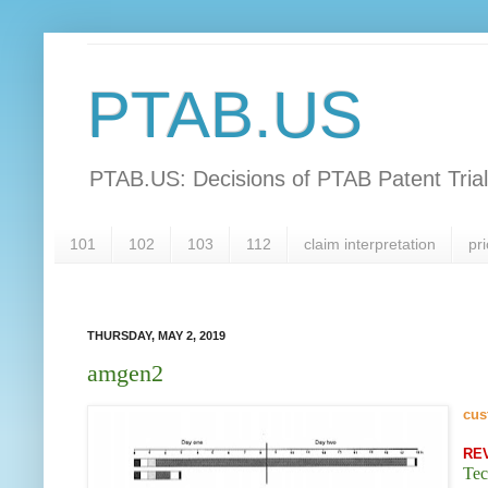
PTAB.US
PTAB.US: Decisions of PTAB Patent Tria
101
102
103
112
claim interpretation
pri
THURSDAY, MAY 2, 2019
amgen2
cus
RE
Tec