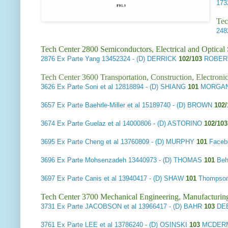
17
Tec
24
Tech Center 2800 Semiconductors, Electrical and Optica
2876
Ex Parte Yang
13452324 - (D) DERRICK
102/103
ROBERT
Tech Center 3600 Transportation, Construction, Electron
3626
Ex Parte Soni et al
12818894 - (D) SHIANG
101
MORGAN
3657
Ex Parte Baehrle-Miller et al
15189740 - (D) BROWN
102/
3674
Ex Parte Guelaz et al
14000806 - (D) ASTORINO
102/103
3695
Ex Parte Cheng et al
13760809 - (D) MURPHY
101
Facebo
3696
Ex Parte Mohsenzadeh
13440973 - (D) THOMAS
101
Beh
3697
Ex Parte Canis et al
13940417 - (D) SHAW
101
Thompson
Tech Center 3700 Mechanical Engineering, Manufacturin
3731
Ex Parte JACOBSON et al
13966417 - (D) BAHR
103
DEE
3761
Ex Parte LEE et al
13786240 - (D) OSINSKI
103
MCDERMO