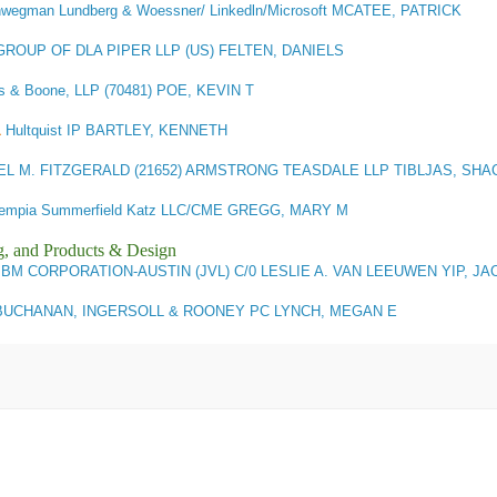
wegman Lundberg & Woessner/ Linkedln/Microsoft MCATEE, PATRICK
GROUP OF DLA PIPER LLP (US) FELTEN, DANIELS
 & Boone, LLP (70481) POE, KEVIN T
1
Hultquist IP BARTLEY, KENNETH
EL M. FITZGERALD (21652) ARMSTRONG TEASDALE LLP TIBLJAS, SHA
empia Summerfield Katz LLC/CME GREGG, MARY M
g, and Products & Design
IBM CORPORATION-AUSTIN (JVL) C/0 LESLIE A. VAN LEEUWEN YIP, JA
UCHANAN, INGERSOLL & ROONEY PC LYNCH, MEGAN E