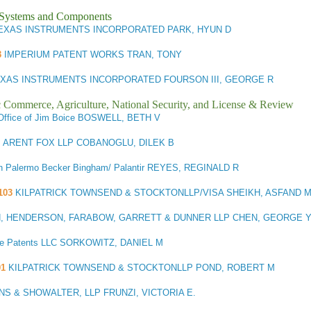
l Systems and Components
EXAS INSTRUMENTS INCORPORATED PARK, HYUN D
3
IMPERIUM PATENT WORKS TRAN, TONY
XAS INSTRUMENTS INCORPORATED FOURSON III, GEORGE R
ic Commerce, Agriculture, National Security, and License & Review
ffice of Jim Boice BOSWELL, BETH V
1
ARENT FOX LLP COBANOGLU, DILEK B
 Palermo Becker Bingham/ Palantir REYES, REGINALD R
103
KILPATRICK TOWNSEND & STOCKTONLLP/VISA SHEIKH, ASFAND 
, HENDERSON, FARABOW, GARRETT & DUNNER LLP CHEN, GEORGE 
ve Patents LLC SORKOWITZ, DANIEL M
01
KILPATRICK TOWNSEND & STOCKTONLLP POND, ROBERT M
S & SHOWALTER, LLP FRUNZI, VICTORIA E.